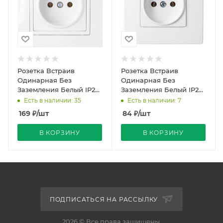
Розетка Встраив
Розетка Встраив
Одинарная Без
Одинарная Без
Заземления Белый IP20
Заземления Белый IP20
10А 250В Уют Bylectrica
10А 250В Мастер
Есть в наличии: 35
Есть в наличии: 7
Bylectric
169
₽
/шт
84
₽
/шт
В КОРЗИНУ
В КОРЗИНУ
ПОДПИСАТЬСЯ НА РАССЫЛКУ
2026 © Все права защищены.