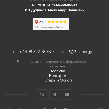
ОГРНИП: 314312320500036
ИП Дудинов Александр Павлович
+7 499 322 78 33
3@3a.energy
Купить продукцию в фирменных
магазинах:
Москва
Белгород
Старый Оскол