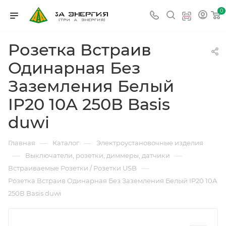
0
Розетка Встраив
Одинарная Без
Заземления Белый
IP20 10А 250В Basis
duwi
—
—
Главная
Каталог
Электроустановочные изделия
—
—
Выключатели, розетки, диммеры, датчики
—
Встраиваемые Розетки / Розетки USB
Розетка Встраив Одинарная Без Заземления Белый IP20 10А
250В Basis duwi