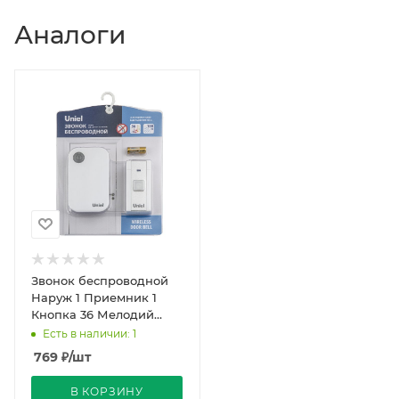
Аналоги
Звонок беспроводной
Наруж 1 Приемник 1
Кнопка 36 Мелодий
Белый ТМ Uniel
Есть в наличии: 1
769
₽
/шт
В КОРЗИНУ