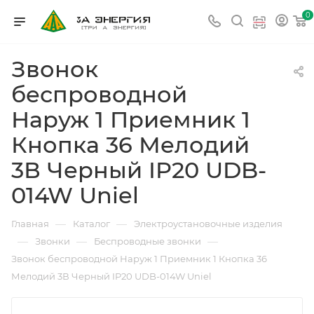
0
Звонок
беспроводной
Наруж 1 Приемник 1
Кнопка 36 Мелодий
3В Черный IP20 UDB-
014W Uniel
—
—
Главная
Каталог
Электроустановочные изделия
—
—
—
Звонки
Беспроводные звонки
Звонок беспроводной Наруж 1 Приемник 1 Кнопка 36
Мелодий 3В Черный IP20 UDB-014W Uniel