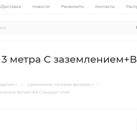
з/Доставка
Новости
Реквизиты
Контакты
Расп
д 3 метра С заземлением+
—
—
зделия
Удлинители, Сетевые фильтры
чатель Белый 16А Стандарт Uniel