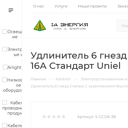
О нас
Услуги
Наши проекты
Зака
Удлинитель 6 гнез
16А Стандарт Uniel
—
—
Главная
Каталог
Электроустановочные и
Удлинитель 6 гнезд 3 метра С заземлением+Выклю
Артикул:
S-GCD6-3B