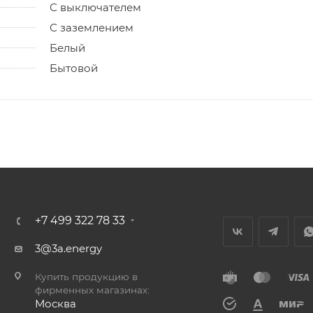
С выключателем
С заземлением
Белый
Бытовой
+7 499 322 78 33
3@3a.energy
Купить продукцию в
фирменных магазинах:
Москва