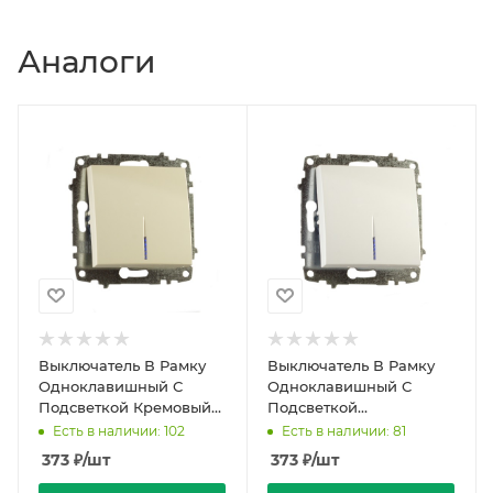
Аналоги
Выключатель В Рамку
Выключатель В Рамку
Одноклавишный С
Одноклавишный С
Подсветкой Кремовый
Подсветкой
IP20 10А 250В Zena Vega
Белоснежный IP20 10А
Есть в наличии: 102
Есть в наличии: 81
El-BI
250В Zena Vega El-BI
373
₽
/шт
373
₽
/шт