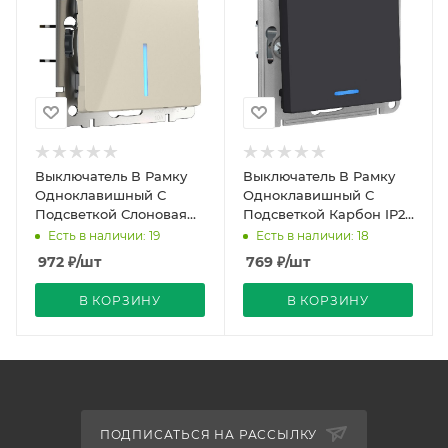
Выключатель В Рамку
Выключатель В Рамку
Одноклавишный С
Одноклавишный С
Подсветкой Слоновая
Подсветкой Карбон IP20
Кость IP20 10А 250В
10А 250В ATLASDESIGN
Есть в наличии: 19
Есть в наличии: 18
Werkel
SE
972
₽
/шт
769
₽
/шт
В КОРЗИНУ
В КОРЗИНУ
ПОДПИСАТЬСЯ НА РАССЫЛКУ