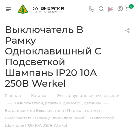
0
Выключатель В
Рамку
Одноклавишный С
Подсветкой
Шампань IP20 10А
250В Werkel
—
—
Главная
Каталог
Электроустановочные изделия
—
—
Выключатели, розетки, диммеры, датчики
—
Встраиваемые Выключатели / Переключатели
Выключатель В Рамку Одноклавишный С Подсветкой
Шампань IP20 10А 250В Werkel