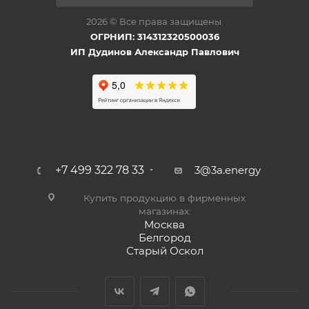
2026 © Все права защищены.
ОГРНИП: 314312320500036
ИП Дудинов Александр Павлович
+7 499 322 78 33
3@3a.energy
Купить продукцию в фирменных
магазинах:
Москва
Белгород
Старый Оскол