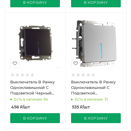
В КОРЗИНУ
В КОРЗИНУ
Выключатель В Рамку
Выключатель В Рамку
Одноклавишный С
Одноклавишный С
Подсветкой Черный
Подсветкой
матовый IP20 10А 250В
Серебряный IP20 10А
Есть в наличии: 64
Есть в наличии: 31
Zena Vega El-BI
250В Werkel
456
₽
/шт
535
₽
/шт
В КОРЗИНУ
В КОРЗИНУ