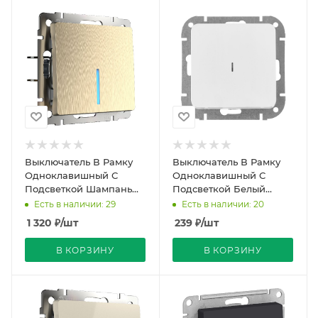
Выключатель В Рамку
Выключатель В Рамку
Одноклавишный С
Одноклавишный С
Подсветкой Шампань
Подсветкой Белый
рифленый IP20 10А 250В
глянцевый IP20 10А
Есть в наличии: 29
Есть в наличии: 20
Werkel
250В ASTRUM Bylectrica
1 320
₽
/шт
239
₽
/шт
В КОРЗИНУ
В КОРЗИНУ