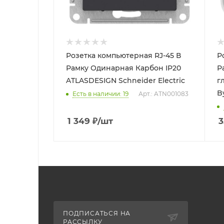
Розетка компьютерная RJ-45 В
Р
Рамку Одинарная Карбон IP20
Рамку 
ATLASDESIGN Schneider Electric
г
B
Есть в наличии: 19
Арт.: ATN001083
1 349
₽
/шт
3
ПОДПИСАТЬСЯ НА
РАССЫЛКУ