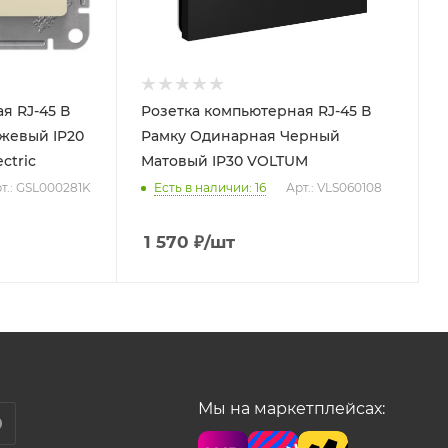
я RJ-45 В
Розетка компьютерная RJ-45 В
Рамку Одинарная Черный
ctric
Матовый IP30 VOLTUM
т.: GSL000281K
Есть в наличии: 16
Арт.: VLS060108
1 570
₽
/шт
Мы на маркетплейсах: