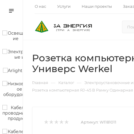
О нас
Услуги
Наши проекты
Зака
Розетка компьютер
Универс Werkel
—
—
Главная
Каталог
Электроустановочные и
Розетка компьютерная RJ-45 В Рамку Одинарная
Артикул:
W1181011