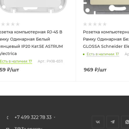
озетка компьютерная RJ-45 В
Розетка компьютерна
Одинарная Белый
Рамку Одинарная Бежевый IP20
лянцевый IP20 Кат.5Е ASTRUM
GLOSSA Schneider Ele
ylectrica
Есть в наличии: 17
Ар
Есть в наличии: 17
Арт.: РК18-6511
59
₽
/шт
969
₽
/шт
+7 499 322 78 33
3@3a.energy