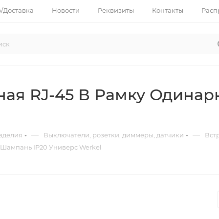
з/Доставка
Новости
Реквизиты
Контакты
Расп
ная RJ-45 В Рамку Одинар
—
—
зделия
Выключатели, розетки, диммеры, датчики
Вст
 Шампань IP20 Универс Werkel