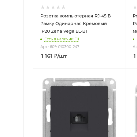
Розетка компьютерная RJ-45 В
Р
Рамку Одинарная Кремовый
Рамку 
IP20 Zena Vega EL-BI
Есть в наличии: 111
Арт.: 609-010300-247
Ар
1 161
₽
/шт
1