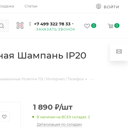
родажа
Статьи
ВОЙТИ
+7 499 322 78 33
0
0
ЗАКАЗАТЬ ЗВОНОК
ная Шампань IP20
—
раиваемые Розетки ТВ / Интернет / Телефон
1 890
₽
/шт
В наличии на ВСЕХ складах: 2
Детализация по складам