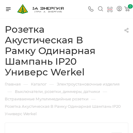
0
Розетка
Акустическая В
Рамку Одинарная
Шампань IP20
Универс Werkel
—
—
Главная
Каталог
Электроустановочные изделия
—
—
Выключатели, розетки, диммеры, датчики
—
Встраиваемые Мультимедийные розетки
Розетка Акустическая В Рамку Одинарная Шампань IP20
Универс Werkel