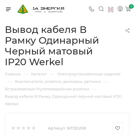
0
Вывод кабеля В
Рамку Одинарный
Черный матовый
IP20 Werkel
—
—
Главная
Каталог
Электроустановочные изделия
—
—
Выключатели, розетки, диммеры, датчики
—
Встраиваемые Мультимедийные розетки
Вывод кабеля В Рамку Одинарный Черный матовый IP20
Werkel
Артикул:
W1150208