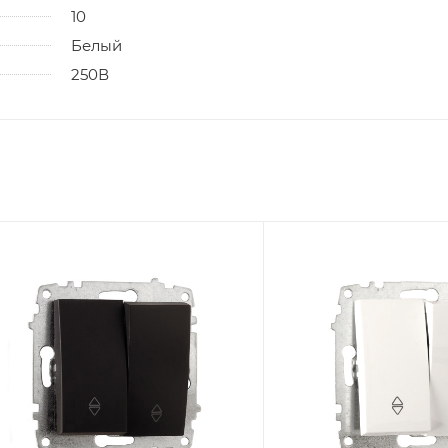
10
Белый
250В