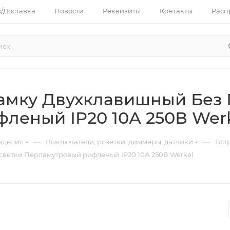
з/Доставка
Новости
Реквизиты
Контакты
Расп
амку Двухклавишный Без 
леный IP20 10А 250В Wer
—
—
зделия
Выключатели, розетки, диммеры, датчики
Вст
ветки Перламутровый рифленый IP20 10А 250В Werkel