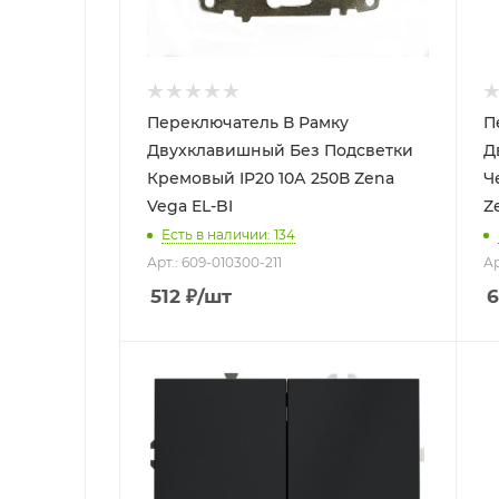
Переключатель В Рамку
П
Двухклавишный Без Подсветки
Д
Кремовый IP20 10А 250В Zena
Ч
Vega EL-BI
Есть в наличии: 134
Арт.: 609-010300-211
Ар
512
₽
/шт
6