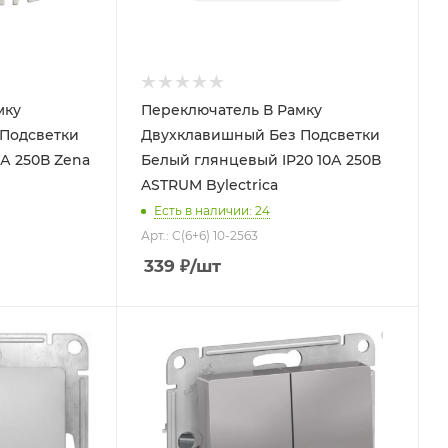
мку
Переключатель В Рамку
Подсветки
Двухклавишный Без Подсветки
50В Zena
Белый глянцевый IP20 10А 250В
ASTRUM Bylectrica
Есть в наличии: 24
Арт.: С(6+6) 10-2563
339
₽
/шт