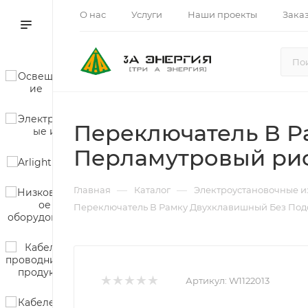
О нас
Услуги
Наши проекты
Зака
Переключатель В Р
Перламутровый риф
—
—
Главная
Каталог
Электроустановочные и
Переключатель В Рамку Двухклавишный Без Подс
Артикул:
W1122013