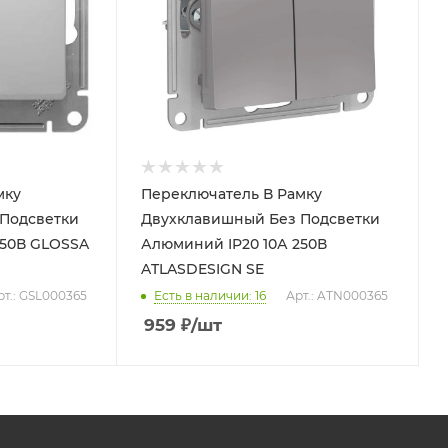
мку
Переключатель В Рамку
Подсветки
Двухклавишный Без Подсветки
250В GLOSSA
Алюминий IP20 10А 250В
ATLASDESIGN SE
рт.: GSL000365
Есть в наличии: 16
Арт.: ATN000365
959
₽
/шт