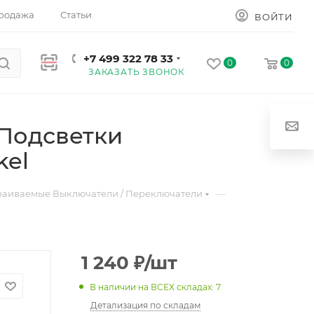
родажа
Статьи
ВОЙТИ
+7 499 322 78 33
0
0
ЗАКАЗАТЬ ЗВОНОК
Подсветки
kel
—
раиваемые Выключатели / Переключатели
1 240
₽
/шт
В наличии на ВСЕХ складах: 7
Детализация по складам