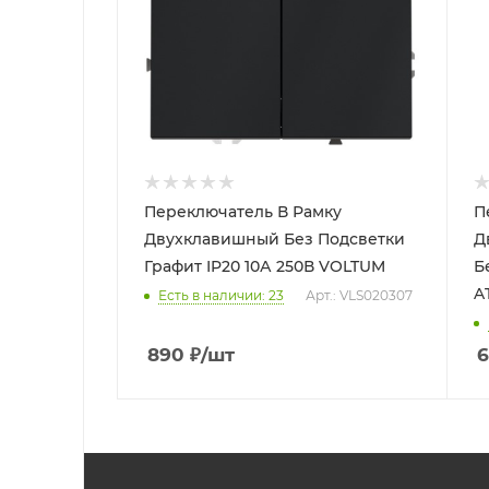
Переключатель В Рамку
П
Двухклавишный Без Подсветки
Д
Графит IP20 10А 250В VOLTUM
Б
A
Есть в наличии: 23
Арт.: VLS020307
890
₽
/шт
6