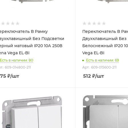
ереключатель В Рамку
Переключатель В Ра
вухклавишный Без Подсветки
Двухклавишный Без 
ерный матовый IP20 10А 250В
Белоснежный IP20 10А 2
Zena Vega EL-BI
Vega EL-BI
Есть в наличии: 80
Есть в наличии: 69
т.: 609-014800-211
Арт.: 609-015600-211
75
₽
/шт
512
₽
/шт