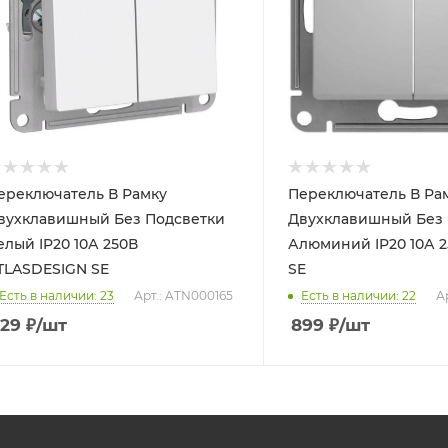
ереключатель В Рамку
Переключатель В Ра
вухклавишный Без Подсветки
Двухклавишный Без 
елый IP20 10А 250В
Алюминий IP20 10А 
TLASDESIGN SE
SE
Есть в наличии: 23
Арт.: ATN000165
Есть в наличии: 22
А
29
₽
/шт
899
₽
/шт