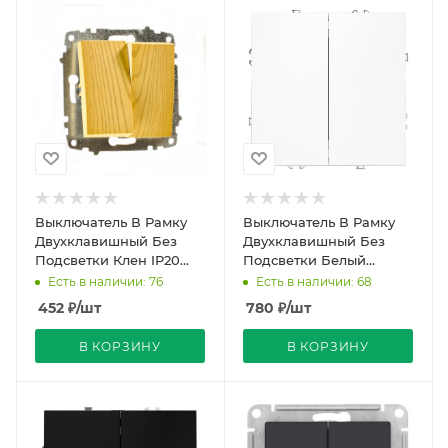
Выключатель В Рамку
Выключатель В Рамку
Двухклавишный Без
Двухклавишный Без
Подсветки Клен IP20
Подсветки Белый
10А 250В Zena Vega El-
матовый IP20 10А 250В
Есть в наличии: 76
Есть в наличии: 68
BI
VOLTUM
452
₽
/шт
780
₽
/шт
В КОРЗИНУ
В КОРЗИНУ