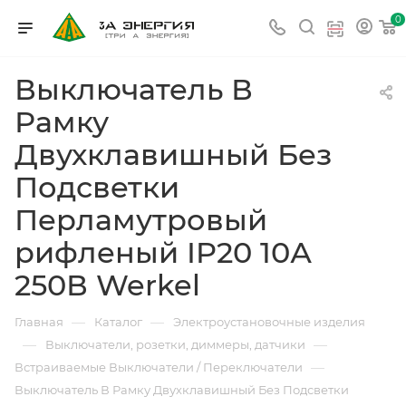
0
Выключатель В
Рамку
Двухклавишный Без
Подсветки
Перламутровый
рифленый IP20 10А
250В Werkel
—
—
Главная
Каталог
Электроустановочные изделия
—
—
Выключатели, розетки, диммеры, датчики
—
Встраиваемые Выключатели / Переключатели
Выключатель В Рамку Двухклавишный Без Подсветки