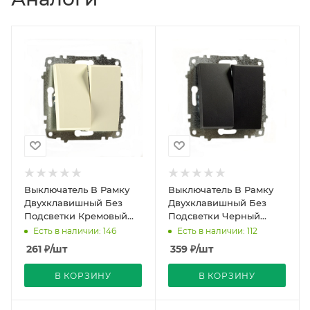
Выключатель В Рамку
Выключатель В Рамку
Двухклавишный Без
Двухклавишный Без
Подсветки Кремовый
Подсветки Черный
IP20 10А 250В Zena Vega
матовый IP20 10А 250В
Есть в наличии: 146
Есть в наличии: 112
El-BI
Zena Vega El-BI
261
₽
/шт
359
₽
/шт
В КОРЗИНУ
В КОРЗИНУ