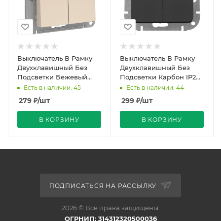
Выключатель В Рамку
Выключатель В Рамку
Двухклавишный Без
Двухклавишный Без
Подсветки Бежевый
Подсветки Карбон IP20
IP20 10А 250В
10А 250В ASTRUM
Есть в наличии: 45
Есть в наличии: 44
ATLASDESIGN SE
Bylectrica (40)
279
₽
/шт
299
₽
/шт
В КОРЗИНУ
В КОРЗИНУ
ПОДПИСАТЬСЯ НА РАССЫЛКУ
2026 © Все права защищены.
ОГРНИП: 314312320500036