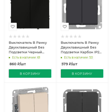
Выключатель В Рамку
Выключатель В Рамку
Двухклавишный Без
Двухклавишный Без
Подсветки Черный
Подсветки Карбон IP20
матовый IP20 10А 250В
10А 250В ATLASDESIGN
Есть в наличии: 61
Есть в наличии: 53
VOLTUM
SE
860
₽
/шт
579
₽
/шт
В КОРЗИНУ
В КОРЗИНУ