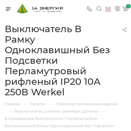
0
Выключатель В
Рамку
Одноклавишный Без
Подсветки
Перламутровый
рифленый IP20 10А
250В Werkel
—
—
Главная
Каталог
Электроустановочные изделия
—
—
Выключатели, розетки, диммеры, датчики
—
Встраиваемые Выключатели / Переключатели
Выключатель В Рамку Одноклавишный Без Подсветки