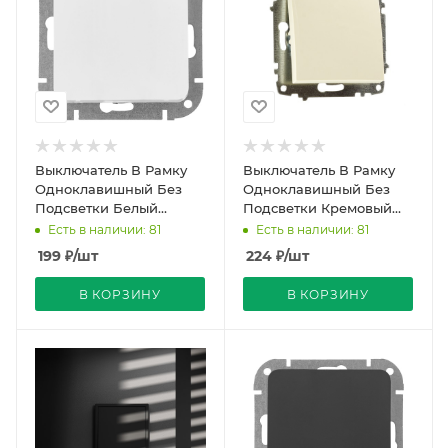
Выключатель В Рамку
Выключатель В Рамку
Одноклавишный Без
Одноклавишный Без
Подсветки Белый
Подсветки Кремовый
глянцевый IP20 10А
IP20 10А 250В Zena Vega
Есть в наличии: 81
Есть в наличии: 81
250В ASTRUM Bylectrica
El-BI
199
₽
/шт
224
₽
/шт
В КОРЗИНУ
В КОРЗИНУ