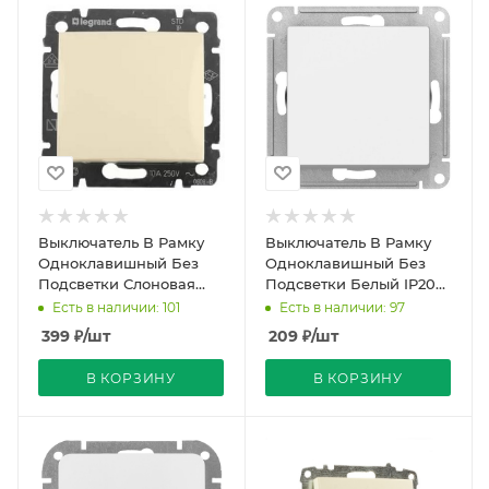
Выключатель В Рамку
Выключатель В Рамку
Одноклавишный Без
Одноклавишный Без
Подсветки Слоновая
Подсветки Белый IP20
Кость IP20 10А 250В
10А 250В ATLASDESIGN
Есть в наличии: 101
Есть в наличии: 97
VALENA Legrand
SE
399
₽
/шт
209
₽
/шт
В КОРЗИНУ
В КОРЗИНУ