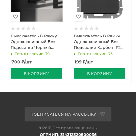
Выключатель В Рамку
Выключатель В Рамку
Одноклавишный Без
Одноклавишный Без
Подсветки Черный
Подсветки Карбон IP20
матовый IP20 10А 250В
10А 250В ASTRUM
Есть в наличии: 79
Есть в наличии: 75
VOLTUM
Bylectrica (40)
700
₽
/шт
199
₽
/шт
В КОРЗИНУ
В КОРЗИНУ
ПОДПИСАТЬСЯ НА РАССЫЛКУ
2026 © Все права защищены.
ОГРНИП: 314312320500036