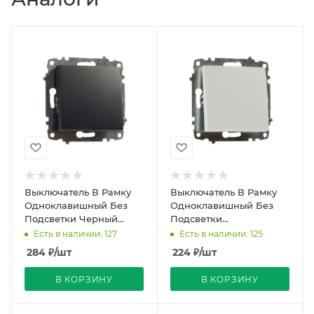
Выключатель В Рамку
Выключатель В Рамку
Одноклавишный Без
Одноклавишный Без
Подсветки Черный
Подсветки
матовый IP20 10А 250В
Белоснежный IP20 10А
Есть в наличии: 127
Есть в наличии: 125
Zena Vega El-BI
250В Zena Vega El-BI
284
₽
/шт
224
₽
/шт
В КОРЗИНУ
В КОРЗИНУ