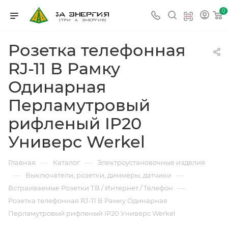
0
Розетка телефонная
RJ-11 В Рамку
Одинарная
Перламутровый
рифленый IP20
Универс Werkel
—
—
Главная
Каталог
Электроустановочные изделия
—
—
Выключатели, розетки, диммеры, датчики
—
Встраиваемые Розетки ТВ / Интернет / Телефон
Розетка телефонная RJ-11 В Рамку Одинарная
Перламутровый рифленый IP20 Универс Werkel