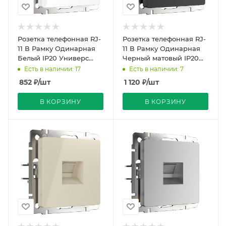
Розетка телефонная RJ-
Розетка телефонная RJ-
11 В Рамку Одинарная
11 В Рамку Одинарная
Белый IP20 Универс
Черный матовый IP20
Werkel
Универс Werkel
Есть в наличии: 17
Есть в наличии: 7
852
₽
/шт
1 120
₽
/шт
В КОРЗИНУ
В КОРЗИНУ