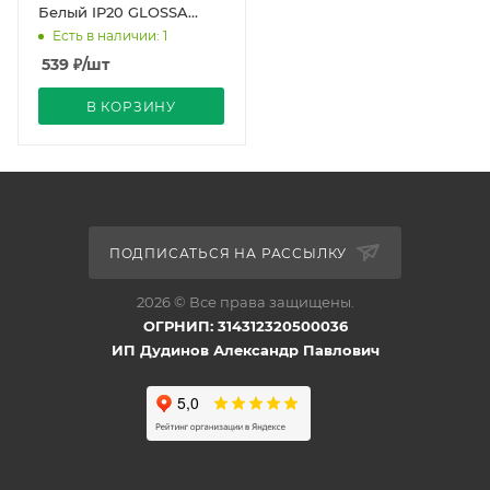
Белый IP20 GLOSSA
Schneider Electric
Есть в наличии: 1
539
₽
/шт
В КОРЗИНУ
ПОДПИСАТЬСЯ НА РАССЫЛКУ
2026 © Все права защищены.
ОГРНИП: 314312320500036
ИП Дудинов Александр Павлович