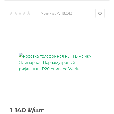
Артикул:
W1182013
1 140
₽
/шт