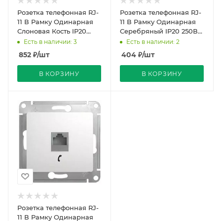
Розетка телефонная RJ-
Розетка телефонная RJ-
11 В Рамку Одинарная
11 В Рамку Одинарная
Слоновая Кость IP20
Серебряный IP20 250В
Универс Werkel
Универс Werkel
Есть в наличии: 3
Есть в наличии: 2
852
₽
/шт
404
₽
/шт
В КОРЗИНУ
В КОРЗИНУ
Розетка телефонная RJ-
11 В Рамку Одинарная