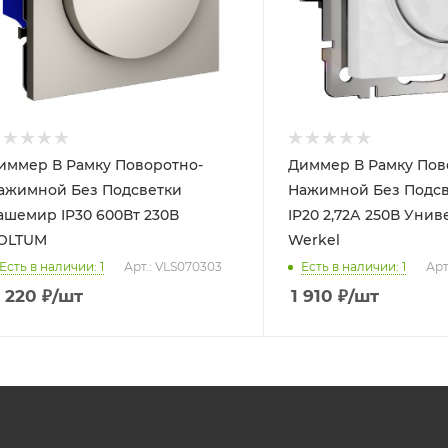
иммер В Рамку Поворотно-
Диммер В Рамку Пов
ажимной Без Подсветки
Нажимной Без Подсв
ашемир IP30 600Вт 230В
IP20 2,72А 250В Уни
OLTUM
Werkel
Есть в наличии: 1
Арт.: VLS070303
Есть в наличии: 1
Арт
 220
₽
/шт
1 910
₽
/шт