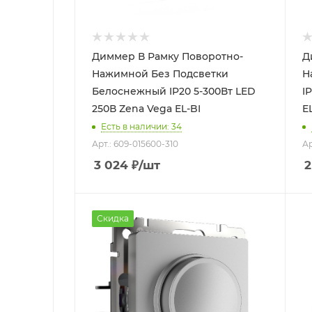
Диммер В Рамку Поворотно-
Д
Нажимной Без Подсветки
Н
Белоснежный IP20 5-300Вт LED
IP
250В Zena Vega EL-BI
E
Есть в наличии: 34
Арт.: 609-015600-310
Ар
3 024
₽
/шт
2
Скидка