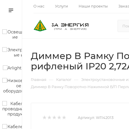
О нас
Услуги
Наши проекты
Зака
Диммер В Рамку П
рифленый IP20 2,72
—
—
Главная
Каталог
Электроустановочные и
Диммер В Рамку Поворотно-Нажимной Б/П Перлам
Артикул:
W1142013