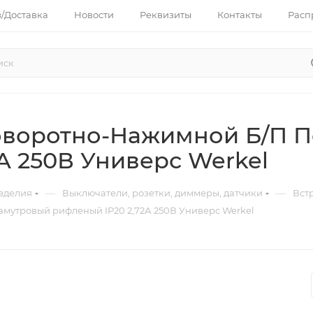
з/Доставка
Новости
Реквизиты
Контакты
Расп
оворотно-Нажимной Б/П 
А 250В Универс Werkel
—
—
зделия
Выключатели, розетки, диммеры, датчики
Вст
утровый рифленый IP20 2,72А 250В Универс Werkel