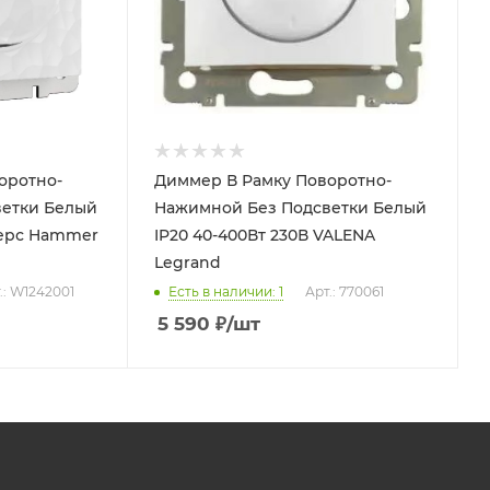
оротно-
Диммер В Рамку Поворотно-
етки Белый
Нажимной Без Подсветки Белый
верс Hammer
IP20 40-400Вт 230В VALENA
Legrand
.: W1242001
Есть в наличии: 1
Арт.: 770061
5 590
₽
/шт