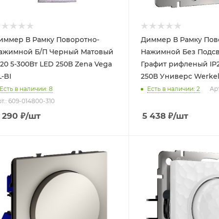
иммер В Рамку Поворотно-
Диммер В Рамку Пов
ажимной Б/П Черный Матовый
Нажимной Без Подсв
20 5-300Вт LED 250В Zena Vega
Графит рифленый IP2
L-BI
250В Универс Werke
Есть в наличии: 8
Есть в наличии: 2
Арт
т.: 609-014800-310
 290
₽
/шт
5 438
₽
/шт