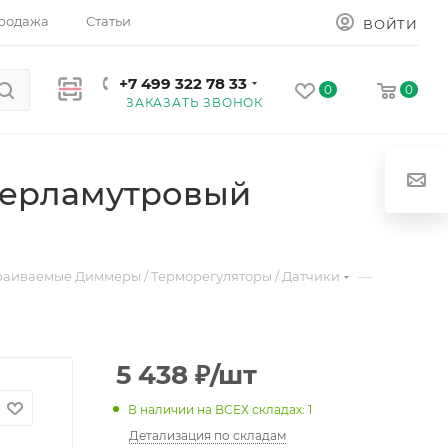
родажа
Статьи
ВОЙТИ
+7 499 322 78 33
0
0
ЗАКАЗАТЬ ЗВОНОК
Перламутровый
—
раиваемые Диммеры / Терморегуляторы / Датчики
5 438
₽
/шт
В наличии на ВСЕХ складах: 1
Детализация по складам