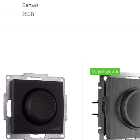
Белый
250В
Успей купить