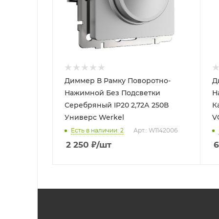
Диммер В Рамку Поворотно-
Д
Нажимной Без Подсветки
Н
Серебряный IP20 2,72А 250В
К
Универс Werkel
V
Есть в наличии: 2
Арт.: W1142006
2 250
₽
/шт
6