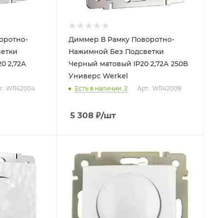
оротно-
Диммер В Рамку Поворотно-
етки
Нажимной Без Подсветки
0 2,72А
Черный матовый IP20 2,72А 250В
l
Универс Werkel
.: W1142004
Есть в наличии: 2
Арт.: W1142008
5 308
₽
/шт