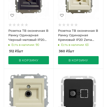
Розетка ТВ оконечная В
Розетка ТВ оконечная В
Рамку Одинарная
Рамку Одинарная
Черный матовый IP20
Кремовый IP20 Zena
Zena Vega EL-BI
Vega EL-BI
Есть в наличии: 90
Есть в наличии: 63
512
₽
/шт
360
₽
/шт
В КОРЗИНУ
В КОРЗИНУ