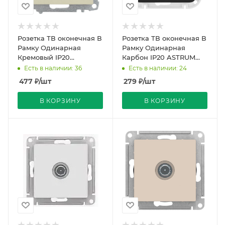
Розетка ТВ оконечная В
Розетка ТВ оконечная В
Рамку Одинарная
Рамку Одинарная
Кремовый IP20
Карбон IP20 ASTRUM
Экранированная Zena
Bylectrica
Есть в наличии: 36
Есть в наличии: 24
Vega EL-BI
477
₽
/шт
279
₽
/шт
В КОРЗИНУ
В КОРЗИНУ