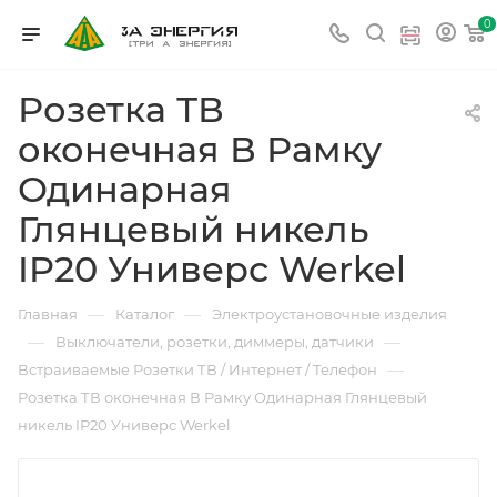
0
Розетка ТВ
оконечная В Рамку
Одинарная
Глянцевый никель
IP20 Универс Werkel
—
—
Главная
Каталог
Электроустановочные изделия
—
—
Выключатели, розетки, диммеры, датчики
—
Встраиваемые Розетки ТВ / Интернет / Телефон
Розетка ТВ оконечная В Рамку Одинарная Глянцевый
никель IP20 Универс Werkel