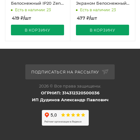
Белоснежный IP20 Zena
Экраном Белоснежный
Vega EL-BI
IP20 Zena Vega EL-BI
Есть в наличии: 23
Есть в наличии: 23
419
₽
/шт
477
₽
/шт
В КОРЗИНУ
В КОРЗИНУ
ПОДПИСАТЬСЯ НА РАССЫЛКУ
2026 © Все права защищены.
ОГРНИП: 314312320500036
ИП Дудинов Александр Павлович