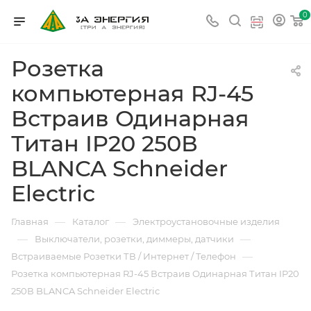
0
Розетка
компьютерная RJ-45
Встраив Одинарная
Титан IP20 250В
BLANCA Schneider
Electric
—
—
Главная
Каталог
Электроустановочные изделия
—
—
Выключатели, розетки, диммеры, датчики
—
Встраиваемые Розетки ТВ / Интернет / Телефон
Розетка компьютерная RJ-45 Встраив Одинарная Титан IP20
250В BLANCA Schneider Electric