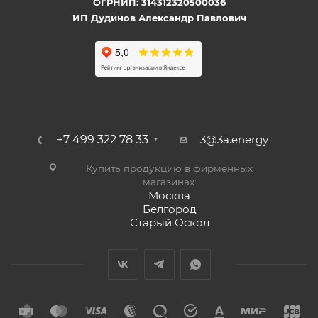
ОГРНИП: 314312320500036
ИП Дудинов Александр Павлович
+7 499 322 78 33
3@3a.energy
Купить продукцию в фирменных
магазинах:
Москва
Белгород
Старый Оскол