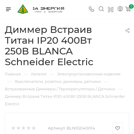
0
Диммер Встраив
Титан IP20 400Вт
250В BLANCA
Schneider Electric
—
—
Главная
Каталог
Электроустановочные изделия
—
—
Выключатели, розетки, диммеры, датчики
—
Встраиваемые Диммеры / Терморегуляторы / Датчики
Диммер Встраив Титан IP20 400Вт 250В BLANCA Schneider
Electric
Артикул:
BLNSS040014