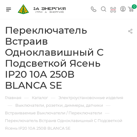
0
Переключатель
Встраив
Одноклавишный С
Подсветкой Ясень
IP20 10А 250В
BLANCA SE
—
—
Главная
Каталог
Электроустановочные изделия
—
—
Выключатели, розетки, диммеры, датчики
—
Встраиваемые Выключатели / Переключатели
Переключатель Встраив Одноклавишный С Подсветкой
Ясень IP20 10А 250В BLANCA SE