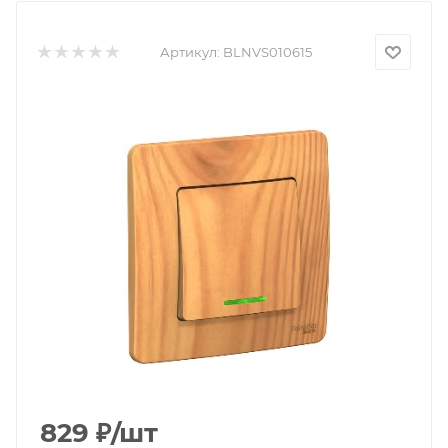
Артикул:
BLNVS010615
829
₽
/шт