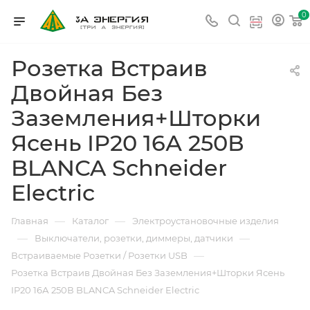
0
Розетка Встраив
Двойная Без
Заземления+Шторки
Ясень IP20 16А 250В
BLANCA Schneider
Electric
—
—
Главная
Каталог
Электроустановочные изделия
—
—
Выключатели, розетки, диммеры, датчики
—
Встраиваемые Розетки / Розетки USB
Розетка Встраив Двойная Без Заземления+Шторки Ясень
IP20 16А 250В BLANCA Schneider Electric