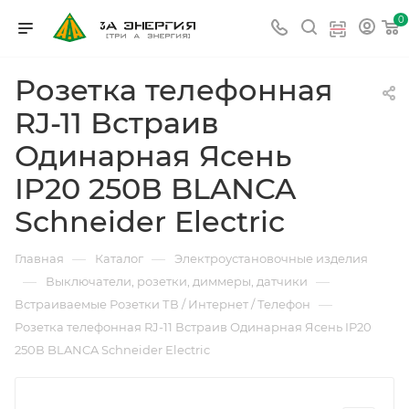
0
Розетка телефонная
RJ-11 Встраив
Одинарная Ясень
IP20 250В BLANCA
Schneider Electric
—
—
Главная
Каталог
Электроустановочные изделия
—
—
Выключатели, розетки, диммеры, датчики
—
Встраиваемые Розетки ТВ / Интернет / Телефон
Розетка телефонная RJ-11 Встраив Одинарная Ясень IP20
250В BLANCA Schneider Electric