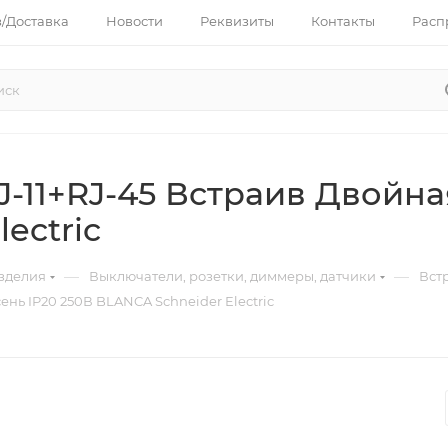
з/Доставка
Новости
Реквизиты
Контакты
Расп
J-11+RJ-45 Встраив Двойна
ectric
—
—
зделия
Выключатели, розетки, диммеры, датчики
Вст
ень IP20 250В BLANCA Schneider Electric