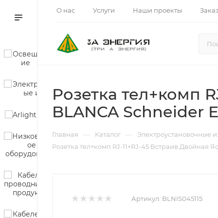
О нас
Услуги
Наши проекты
Зака
Розетка тел+комп R
BLANCA Schneider El
—
—
Главная
Каталог
Электроустановочные и
Розетка тел+комп RJ-11+RJ-45 Встраив Двойная Яс
Артикул:
BLNIS045115