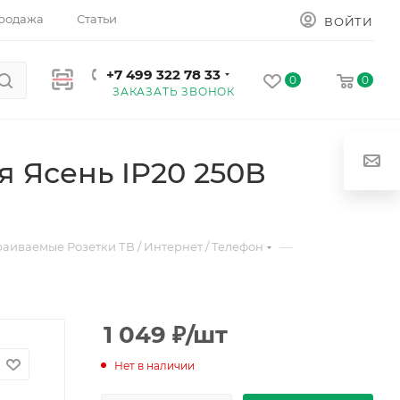
родажа
Статьи
ВОЙТИ
+7 499 322 78 33
0
0
ЗАКАЗАТЬ ЗВОНОК
я Ясень IP20 250В
—
раиваемые Розетки ТВ / Интернет / Телефон
1 049
₽
/шт
Нет в наличии