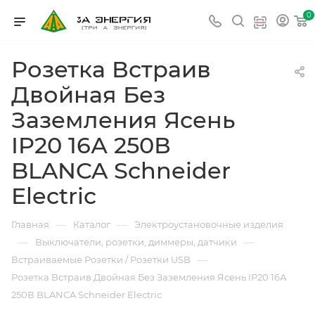
0
Розетка Встраив
Двойная Без
Заземления Ясень
IP20 16А 250В
BLANCA Schneider
Electric
—
—
Главная
Каталог
Электроустановочные изделия
—
—
Выключатели, розетки, диммеры, датчики
—
Встраиваемые Розетки / Розетки USB
Розетка Встраив Двойная Без Заземления Ясень IP20 16А
250В BLANCA Schneider Electric