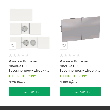
Розетка Встраив
Розетка Встраив
Двойная С
Двойная С
Заземлением+Шторки+Крышка
Заземлением+Шторки
Белый IP20 16А 250В
Алюминий IP20 16А
Есть в наличии: 1
Есть в наличии: 1
ATLASDESIGN Schneider
250В ATLASDESIGN
779
₽
/шт
1 199
₽
/шт
Electr
Schneider Electric
В КОРЗИНУ
В КОРЗИНУ