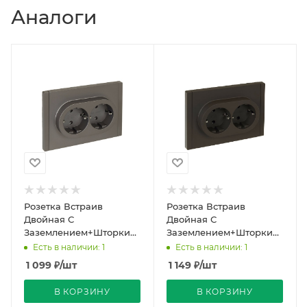
Аналоги
Розетка Встраив
Розетка Встраив
Двойная С
Двойная С
Заземлением+Шторки
Заземлением+Шторки
Сталь IP20 16А 250В
Серый IP20 16А 250В
Есть в наличии: 1
Есть в наличии: 1
FORTE&PIANO IEK
FORTE&PIANO IEK
1 099
₽
/шт
1 149
₽
/шт
В КОРЗИНУ
В КОРЗИНУ