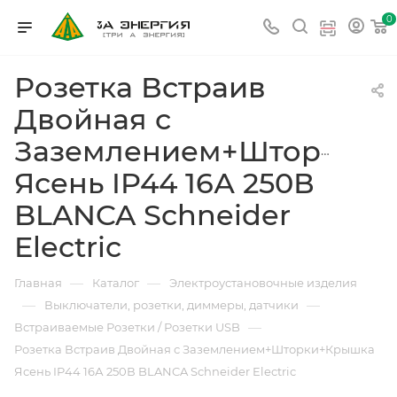
0
Розетка Встраив
Двойная с
Заземлением+Шторки+
Ясень IP44 16А 250В
BLANCA Schneider
Electric
—
—
Главная
Каталог
Электроустановочные изделия
—
—
Выключатели, розетки, диммеры, датчики
—
Встраиваемые Розетки / Розетки USB
Розетка Встраив Двойная с Заземлением+Шторки+Крышка
Ясень IP44 16А 250В BLANCA Schneider Electric