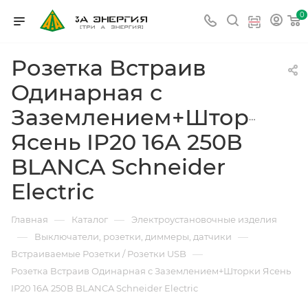
0
Розетка Встраив
Одинарная с
Заземлением+Шторки
Ясень IP20 16А 250В
BLANCA Schneider
Electric
—
—
Главная
Каталог
Электроустановочные изделия
—
—
Выключатели, розетки, диммеры, датчики
—
Встраиваемые Розетки / Розетки USB
Розетка Встраив Одинарная с Заземлением+Шторки Ясень
IP20 16А 250В BLANCA Schneider Electric