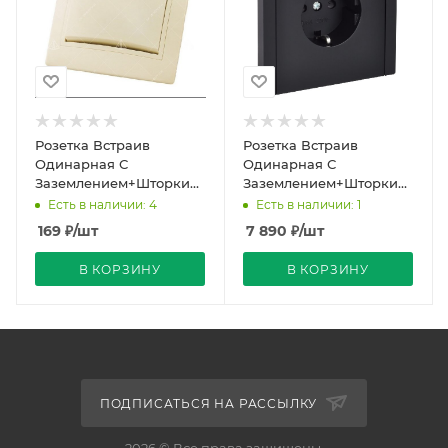
Розетка Встраив
Розетка Встраив
Одинарная С
Одинарная С
Заземлением+Шторки+Крышка
Заземлением+Шторки+2хUSB
Слоновая кость IP20 16А
А 3,1А Черный IP20 16А
Есть в наличии: 4
Есть в наличии: 1
250В Уют Bylectrica
250В FORTE&PIANO IEK
169
₽
/шт
7 890
₽
/шт
В КОРЗИНУ
В КОРЗИНУ
ПОДПИСАТЬСЯ НА РАССЫЛКУ