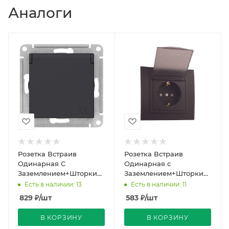
Аналоги
Розетка Встраив
Розетка Встраив
Одинарная С
Одинарная с
Заземлением+Шторки+Крышка
Заземлением+Шторки+Крыш
Карбон IP20 16А 250В
Черный Матовый IP20
Есть в наличии: 13
Есть в наличии: 11
ATLASDESIGN Schneider
16А 250В Zena EL-BI
829
₽
/шт
583
₽
/шт
El
В КОРЗИНУ
В КОРЗИНУ