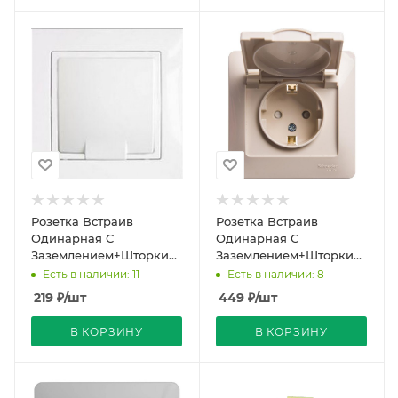
Розетка Встраив
Розетка Встраив
Одинарная С
Одинарная С
Заземлением+Шторки+Крышка
Заземлением+Шторки+Крыш
Белый IP20 16А 250В
Беж IP44 16А 250В
Есть в наличии: 11
Есть в наличии: 8
Уют Bylectrica
GLOSSA Schneider
219
₽
/шт
449
₽
/шт
Electric
В КОРЗИНУ
В КОРЗИНУ