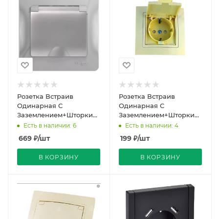
Розетка Встраив
Розетка Встраив
Одинарная С
Одинарная С
Заземлением+Шторки+Крышка
Заземлением+Шторки+Крыш
Алюм IP20 16А 250В
Бежевый IP20 16А 250В
Есть в наличии: 6
Есть в наличии: 4
GLOSSA Schneider
Уют Bylectrica
669
₽
/шт
199
₽
/шт
Electric
В КОРЗИНУ
В КОРЗИНУ