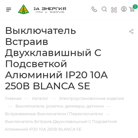
0
Выключатель
Встраив
Двухклавишный С
Подсветкой
Алюминий IP20 10А
250В BLANCA SE
—
—
Главная
Каталог
Электроустановочные изделия
—
—
Выключатели, розетки, диммеры, датчики
—
Встраиваемые Выключатели / Переключатели
Выключатель Встраив Двухклавишный С Подсветкой
Алюминий IP20 10А 250В BLANCA SE