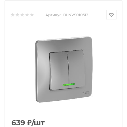
Артикул:
BLNVS010513
639
₽
/шт