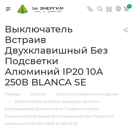
0
Выключатель
Встраив
Двухклавишный Без
Подсветки
Алюминий IP20 10А
250В BLANCA SE
—
—
Главная
Каталог
Электроустановочные изделия
—
—
Выключатели, розетки, диммеры, датчики
—
Встраиваемые Выключатели / Переключатели
Выключатель Встраив Двухклавишный Без Подсветки
Алюминий IP20 10А 250В BLANCA SE