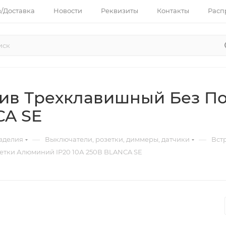
з/Доставка
Новости
Реквизиты
Контакты
Расп
аив Трехклавишный Без П
CA SE
—
—
зделия
Выключатели, розетки, диммеры, датчики
Вст
етки Алюминий IP20 10А 250В BLANCA SE