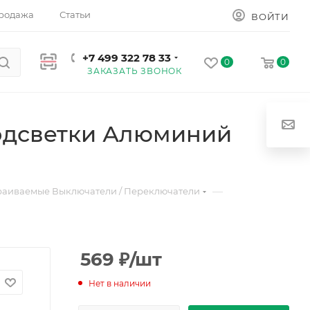
родажа
Статьи
ВОЙТИ
+7 499 322 78 33
0
0
ЗАКАЗАТЬ ЗВОНОК
одсветки Алюминий
—
раиваемые Выключатели / Переключатели
569
₽
/шт
Нет в наличии