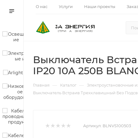
О нас
Услуги
Наши проекты
Зака
Выключатель Встр
IP20 10А 250В BLAN
—
—
Главная
Каталог
Электроустановочные и
Выключатель Встраив Трехклавишный Без Подсв
Артикул:
BLNVS100503