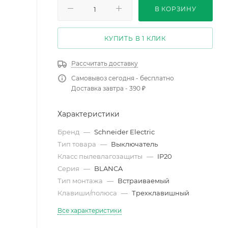
В КОРЗИНУ
КУПИТЬ В 1 КЛИК
Рассчитать доставку
Самовывоз сегодня - бесплатно
Доставка завтра - 390 ₽
Характеристики
Бренд
—
Schneider Electric
Тип товара
—
Выключатель
Класс пылевлагозащиты
—
IP20
Серия
—
BLANCA
Тип монтажа
—
Встраиваемый
Клавиши/полюса
—
Трехклавишный
Все характеристики