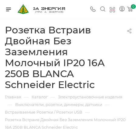
0
Розетка Встраив
Двойная Без
Заземления
Молочный IP20 16А
250В BLANCA
Schneider Electric
—
—
Главная
Каталог
Электроустановочные изделия
—
—
Выключатели, розетки, диммеры, датчики
—
Встраиваемые Розетки / Розетки USB
Розетка Встраив Двойная Без Заземления Молочный IP20
16А 250В BLANCA Schneider Electric