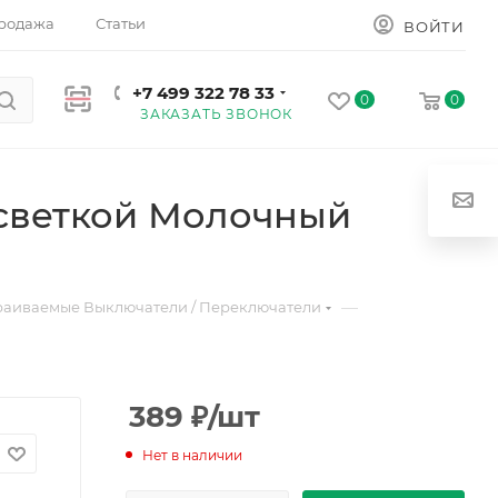
родажа
Статьи
ВОЙТИ
+7 499 322 78 33
0
0
ЗАКАЗАТЬ ЗВОНОК
светкой Молочный
—
раиваемые Выключатели / Переключатели
389
₽
/шт
Нет в наличии