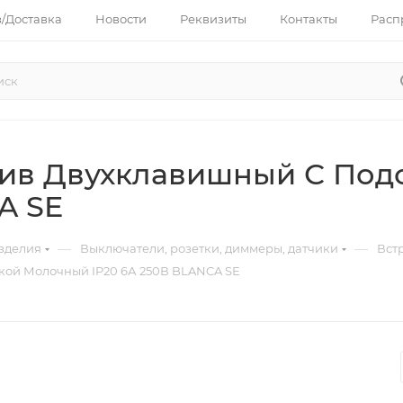
з/Доставка
Новости
Реквизиты
Контакты
Расп
аив Двухклавишный С Под
A SE
—
—
зделия
Выключатели, розетки, диммеры, датчики
Вст
кой Молочный IP20 6А 250В BLANCA SE