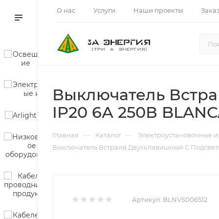
О нас
Услуги
Наши проекты
Зака
Выключатель Встр
IP20 6А 250В BLANC
—
—
Главная
Каталог
Электроустановочные и
Выключатель Встраив Двухклавишный С Подсвет
Артикул:
BLNVS006512