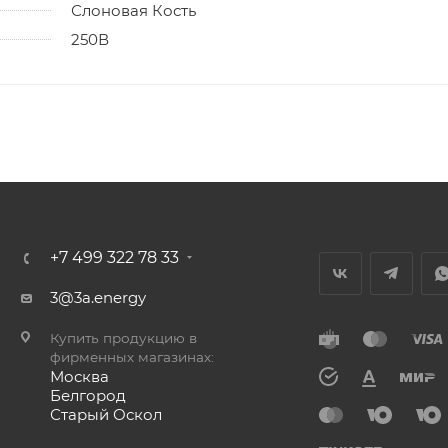
Слоновая Кость
250В
+7 499 322 78 33
3@3a.energy
Купить продукцию в
фирменных магазинах:
Москва
Белгород
Старый Оскол