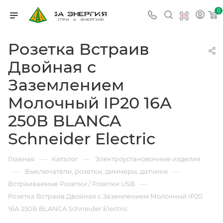
0
Розетка Встраив
Двойная с
Заземлением
Молочный IP20 16А
250В BLANCA
Schneider Electric
—
—
Главная
Каталог
Электроустановочные изделия
—
—
Выключатели, розетки, диммеры, датчики
—
Встраиваемые Розетки / Розетки USB
Розетка Встраив Двойная с Заземлением Молочный IP20
16А 250В BLANCA Schneider Electric