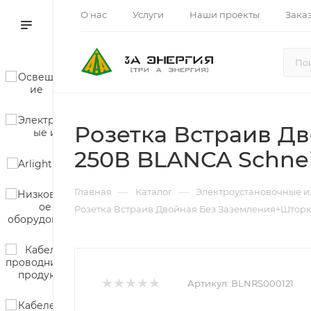
О нас
Услуги
Наши проекты
Зака
Розетка Встраив Д
250В BLANCA Schneid
—
—
Главная
Каталог
Электроустановочные и
Розетка Встраив Двойная Без Заземления+Шторки 
Артикул:
BLNRS000121