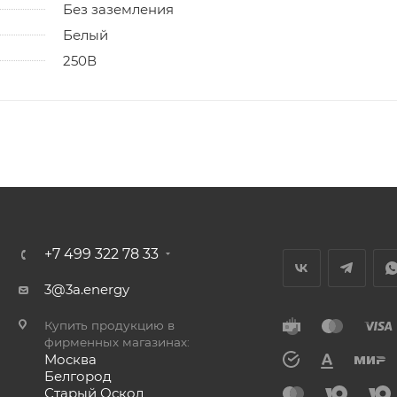
Без заземления
Белый
250В
+7 499 322 78 33
3@3a.energy
Купить продукцию в
фирменных магазинах:
Москва
Белгород
Старый Оскол