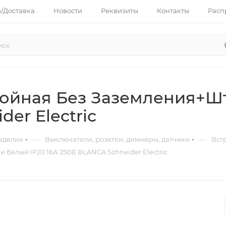
з/Доставка
Новости
Реквизиты
Контакты
Расп
войная Без Заземления+Шт
er Electric
—
—
зделия
Выключатели, розетки, диммеры, датчики
Вст
Белый IP20 16А 250В BLANCA Schneider Electric