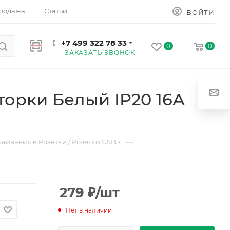
родажа
Статьи
ВОЙТИ
+7 499 322 78 33
0
0
ЗАКАЗАТЬ ЗВОНОК
орки Белый IP20 16А
—
раиваемые Розетки / Розетки USB
279
₽
/шт
Нет в наличии