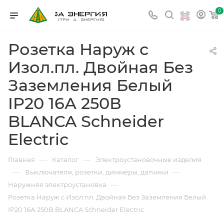
0
Розетка Наруж с
Изол.пл. Двойная Без
Заземления Белый
IP20 16А 250В
BLANCA Schneider
Electric
—
—
Главная
Каталог
Электроустановочные изделия
—
—
Выключатели, розетки, диммеры, датчики
—
Наружняя электроустановка
Розетка Наруж с Изол.пл. Двойная Без Заземления Белый
IP20 16А 250В BLANCA Schneider Electric