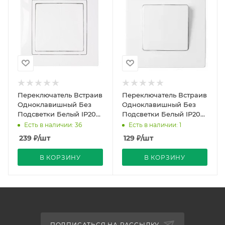
Переключатель Встраив
Переключатель Встраив
Одноклавишный Без
Одноклавишный Без
Подсветки Белый IP20
Подсветки Белый IP20
10А 250В Уют Bylectrica
10А 250В Мастер
Есть в наличии: 36
Есть в наличии: 1
Bylectrica
239
₽
/шт
129
₽
/шт
В КОРЗИНУ
В КОРЗИНУ
ПОДПИСАТЬСЯ НА РАССЫЛКУ