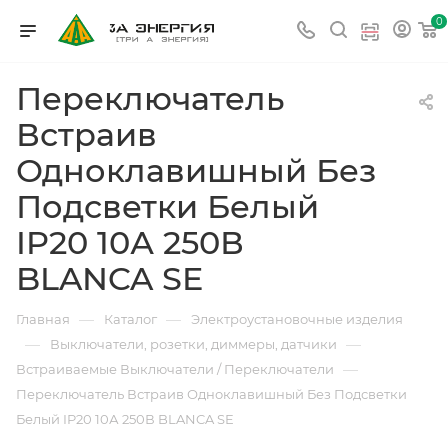
0
Переключатель
Встраив
Одноклавишный Без
Подсветки Белый
IP20 10А 250В
BLANCA SE
—
—
Главная
Каталог
Электроустановочные изделия
—
—
Выключатели, розетки, диммеры, датчики
—
Встраиваемые Выключатели / Переключатели
Переключатель Встраив Одноклавишный Без Подсветки
Белый IP20 10А 250В BLANCA SE