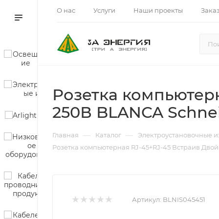
О нас
Услуги
Наши проекты
Зака
Розетка компьютерн
250В BLANCA Schneid
—
—
Главная
Каталог
Электроустановочные и
Розетка компьютерная RJ-45+RJ-45 Встраив Двойн
Артикул:
BLNIS045451