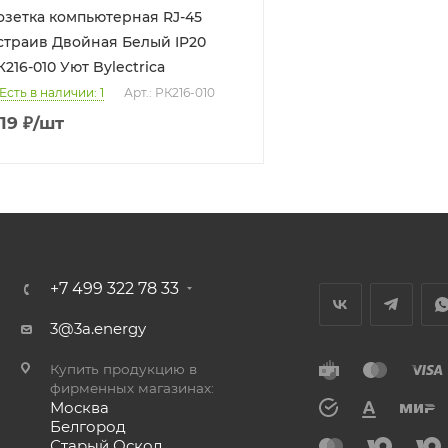
озетка компьютерная RJ-45
ив Двойная Белый IP20
К216-010 Уют Bylectrica
Есть в наличии: 1
Арт.: РК216-010
19
₽
/шт
+7 499 322 78 33
3@3a.energy
Купить продукцию в
фирменных магазинах:
Москва
Белгород
Старый Оскол