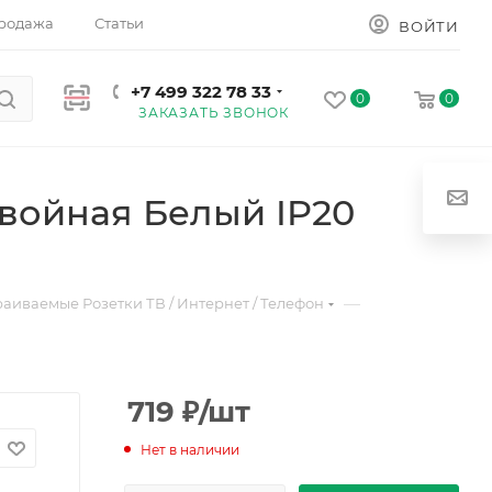
родажа
Статьи
ВОЙТИ
+7 499 322 78 33
0
0
ЗАКАЗАТЬ ЗВОНОК
Двойная Белый IP20
—
раиваемые Розетки ТВ / Интернет / Телефон
719
₽
/шт
Нет в наличии