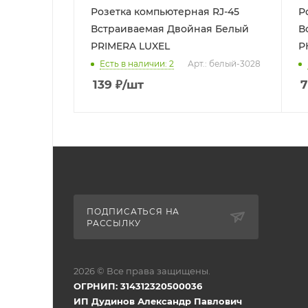
Розетка компьютерная RJ-45
Р
Встраиваемая Двойная Белый
Встра
PRIMERA LUXEL
Р
Есть в наличии: 2
Арт.: белый-3028
139
₽
/шт
7
ПОДПИСАТЬСЯ НА
РАССЫЛКУ
2026 © Все права защищены.
ОГРНИП: 314312320500036
ИП Дудинов Александр Павлович