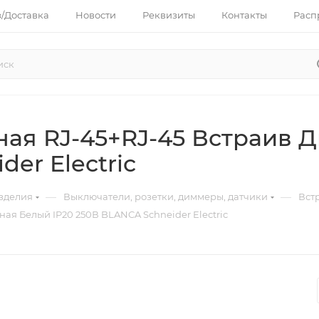
з/Доставка
Новости
Реквизиты
Контакты
Расп
ая RJ-45+RJ-45 Встраив 
er Electric
—
—
зделия
Выключатели, розетки, диммеры, датчики
Вст
ая Белый IP20 250В BLANCA Schneider Electric