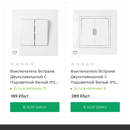
Выключатель Встраив
Выключатель Встраив
Двухклавишный С
Двухклавишный С
Подсветкой Белый IP20
Подсветкой Белый IP20
10А 250В Мастер
10А 250В Уют Bylectrica
Есть в наличии: 15
Есть в наличии: 8
Bylectrica
169
₽
/шт
289
₽
/шт
В КОРЗИНУ
В КОРЗИНУ