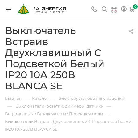
0
Выключатель
Встраив
Двухклавишный С
Подсветкой Белый
IP20 10А 250В
BLANCA SE
—
—
Главная
Каталог
Электроустановочные изделия
—
—
Выключатели, розетки, диммеры, датчики
—
Встраиваемые Выключатели / Переключатели
Выключатель Встраив Двухклавишный С Подсветкой Белый
IP20 10А 250В BLANCA SE