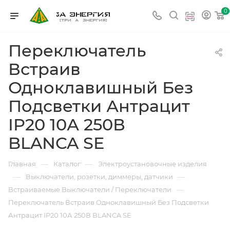
0
Переключатель
Встраив
Одноклавишный Без
Подсветки Антрацит
IP20 10А 250В
BLANCA SE
—
—
Главная
Каталог
Электроустановочные изделия
—
—
Выключатели, розетки, диммеры, датчики
—
Встраиваемые Выключатели / Переключатели
Переключатель Встраив Одноклавишный Без Подсветки
Антрацит IP20 10А 250В BLANCA SE