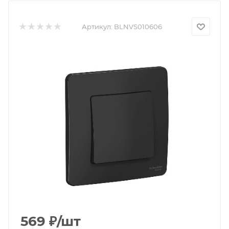
Артикул:
BLNVS010606
569
₽
/шт