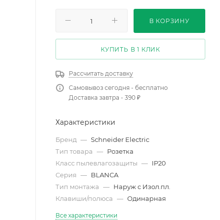
В КОРЗИНУ
КУПИТЬ В 1 КЛИК
Рассчитать доставку
Самовывоз сегодня - бесплатно
Доставка завтра - 390 ₽
Характеристики
Бренд
—
Schneider Electric
Тип товара
—
Розетка
Класс пылевлагозащиты
—
IP20
Серия
—
BLANCA
Тип монтажа
—
Наруж с Изол.пл.
Клавиши/полюса
—
Одинарная
Все характеристики