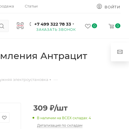
родажа
Статьи
ВОЙТИ
+7 499 322 78 33
0
0
ЗАКАЗАТЬ ЗВОНОК
земления Антрацит
—
ужняя электроустановка
309
₽
/шт
В наличии на ВСЕХ складах: 4
Детализация по складам