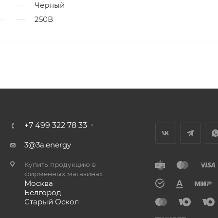
Черный
250В
+7 499 322 78 33
3@3a.energy
Купить продукцию в
фирменных магазинах:
Москва
Белгород
Старый Оскол