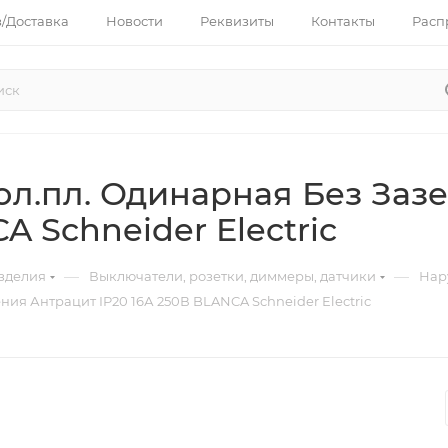
з/Доставка
Новости
Реквизиты
Контакты
Расп
ол.пл. Одинарная Без За
A Schneider Electric
—
—
зделия
Выключатели, розетки, диммеры, датчики
Нар
ния Антрацит IP20 16А 250В BLANCA Schneider Electric