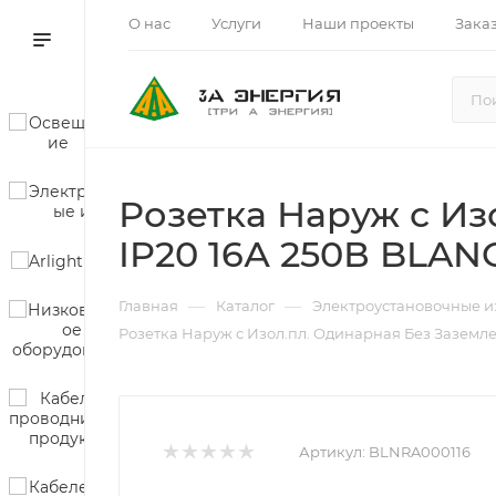
О нас
Услуги
Наши проекты
Зака
Розетка Наруж с Из
IP20 16А 250В BLANC
—
—
Главная
Каталог
Электроустановочные и
Розетка Наруж с Изол.пл. Одинарная Без Заземле
Артикул:
BLNRA000116