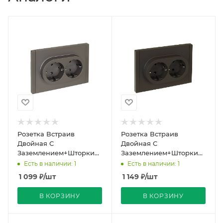
Розетка Встраив
Розетка Встраив
Двойная С
Двойная С
Заземлением+Шторки
Заземлением+Шторки
Сталь IP20 16А 250В
Серый IP20 16А 250В
Есть в наличии: 1
Есть в наличии: 1
FORTE&PIANO IEK
FORTE&PIANO IEK
1 099
₽
/шт
1 149
₽
/шт
В КОРЗИНУ
В КОРЗИНУ