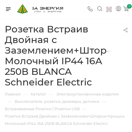
0
Розетка Встраив
Двойная с
Заземлением+Шторки+
Молочный IP44 16А
250В BLANCA
Schneider Electric
—
—
Главная
Каталог
Электроустановочные изделия
—
—
Выключатели, розетки, диммеры, датчики
—
Встраиваемые Розетки / Розетки USB
Розетка Встраив Двойная с Заземлением+Шторки+Крышка
Молочный IP44 16А 250В BLANCA Schneider Electric