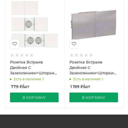
Розетка Встраив
Розетка Встраив
Двойная С
Двойная С
Заземлением+Шторки+Крышка
Заземлением+Шторки
Белый IP20 16А 250В
Алюминий IP20 16А
Есть в наличии: 1
Есть в наличии: 1
ATLASDESIGN Schneider
250В ATLASDESIGN
779
₽
/шт
1 199
₽
/шт
Electr
Schneider Electric
В КОРЗИНУ
В КОРЗИНУ