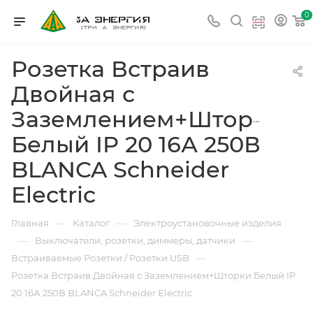
0
Розетка Встраив
Двойная с
Заземлением+Шторки
Белый IP 20 16А 250В
BLANCA Schneider
Electric
—
—
Главная
Каталог
Электроустановочные изделия
—
—
Выключатели, розетки, диммеры, датчики
—
Встраиваемые Розетки / Розетки USB
Розетка Встраив Двойная с Заземлением+Шторки Белый IP
20 16А 250В BLANCA Schneider Electric