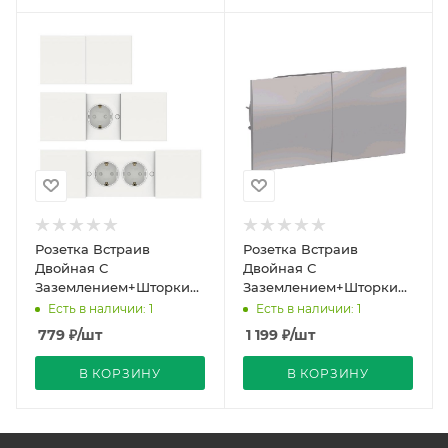
Розетка Встраив
Розетка Встраив
Двойная С
Двойная С
Заземлением+Шторки+Крышка
Заземлением+Шторки
Белый IP20 16А 250В
Алюминий IP20 16А
Есть в наличии: 1
Есть в наличии: 1
ATLASDESIGN Schneider
250В ATLASDESIGN
779
₽
/шт
1 199
₽
/шт
Electr
Schneider Electric
В КОРЗИНУ
В КОРЗИНУ