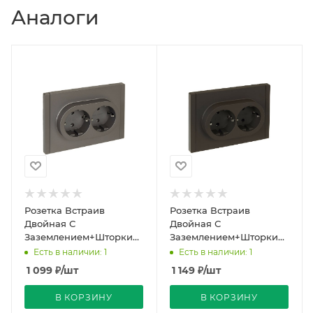
Аналоги
Розетка Встраив
Розетка Встраив
Двойная С
Двойная С
Заземлением+Шторки
Заземлением+Шторки
Сталь IP20 16А 250В
Серый IP20 16А 250В
Есть в наличии: 1
Есть в наличии: 1
FORTE&PIANO IEK
FORTE&PIANO IEK
1 099
₽
/шт
1 149
₽
/шт
В КОРЗИНУ
В КОРЗИНУ