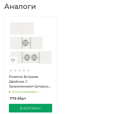
Аналоги
Розетка Встраив
Двойная С
Заземлением+Шторки+Крышка
Белый IP20 16А 250В
Есть в наличии: 1
ATLASDESIGN Schneider
779
₽
/шт
Electr
В КОРЗИНУ