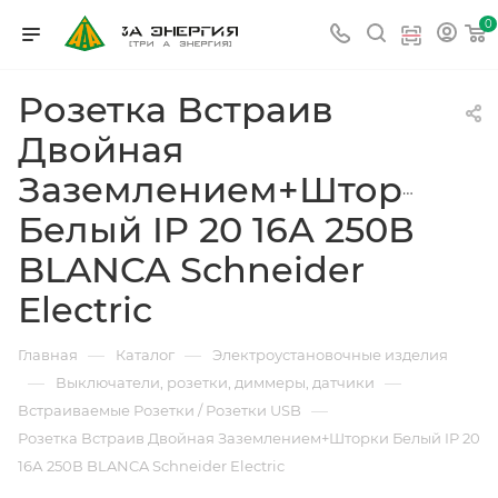
0
Розетка Встраив
Двойная
Заземлением+Шторки
Белый IP 20 16А 250В
BLANCA Schneider
Electric
—
—
Главная
Каталог
Электроустановочные изделия
—
—
Выключатели, розетки, диммеры, датчики
—
Встраиваемые Розетки / Розетки USB
Розетка Встраив Двойная Заземлением+Шторки Белый IP 20
16А 250В BLANCA Schneider Electric