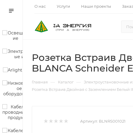
О нас
Услуги
Наши проекты
Зака
Розетка Встраив Дв
BLANCA Schneider El
—
—
Главная
Каталог
Электроустановочные и
Розетка Встраив Двойная с Заземлением Белый IP 
Артикул:
BLNRS001021