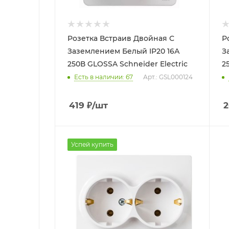
Розетка Встраив Двойная С
Р
Заземлением Белый IP20 16А
З
250В GLOSSA Schneider Electric
2
Есть в наличии: 67
Арт.: GSL000124
419
₽
/шт
2
Успей купить