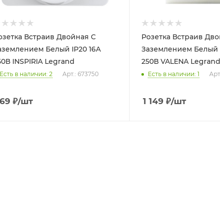
озетка Встраив Двойная С
Розетка Встраив Дво
аземлением Белый IP20 16А
Заземлением Белый 
50В INSPIRIA Legrand
250В VALENA Legran
Есть в наличии: 2
Арт.: 673750
Есть в наличии: 1
Арт
69
₽
/шт
1 149
₽
/шт