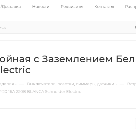
з/Доставка
Новости
Реквизиты
Контакты
Расп
ойная с Заземлением Белы
ectric
—
—
зделия
Выключатели, розетки, диммеры, датчики
Вст
20 16А 250В BLANCA Schneider Electric