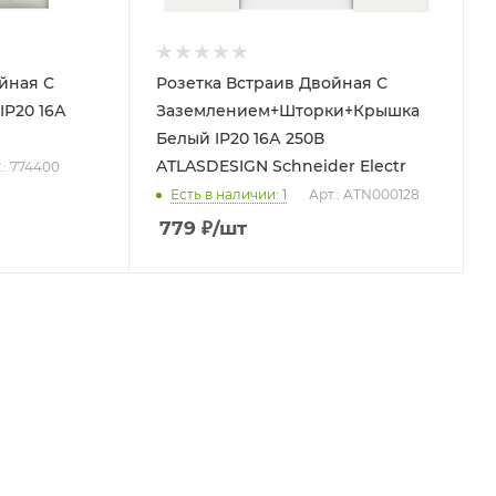
йная С
Розетка Встраив Двойная С
IP20 16А
Заземлением+Шторки+Крышка
d
Белый IP20 16А 250В
ATLASDESIGN Schneider Electr
.: 774400
Есть в наличии: 1
Арт.: ATN000128
779
₽
/шт