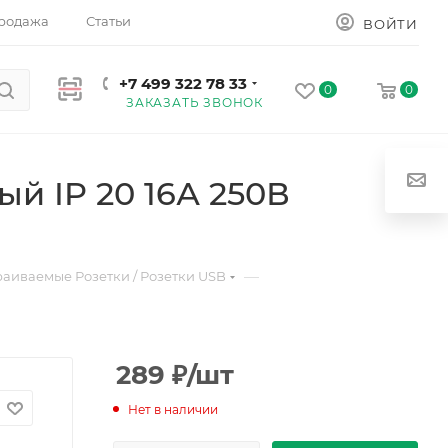
родажа
Статьи
ВОЙТИ
+7 499 322 78 33
0
0
ЗАКАЗАТЬ ЗВОНОК
й IP 20 16А 250В
—
раиваемые Розетки / Розетки USB
289
₽
/шт
Нет в наличии