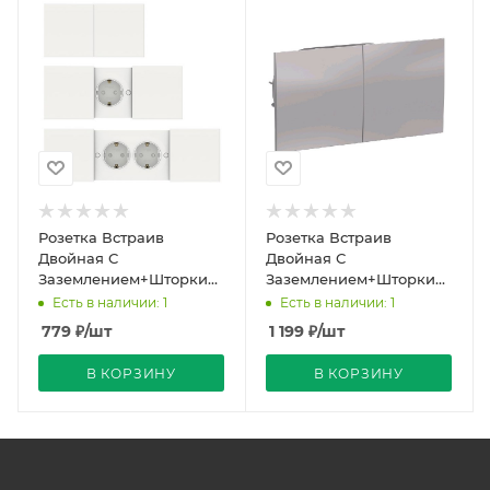
Розетка Встраив
Розетка Встраив
Двойная С
Двойная С
Заземлением+Шторки+Крышка
Заземлением+Шторки
Белый IP20 16А 250В
Алюминий IP20 16А
Есть в наличии: 1
Есть в наличии: 1
ATLASDESIGN Schneider
250В ATLASDESIGN
779
₽
/шт
1 199
₽
/шт
Electr
Schneider Electric
В КОРЗИНУ
В КОРЗИНУ