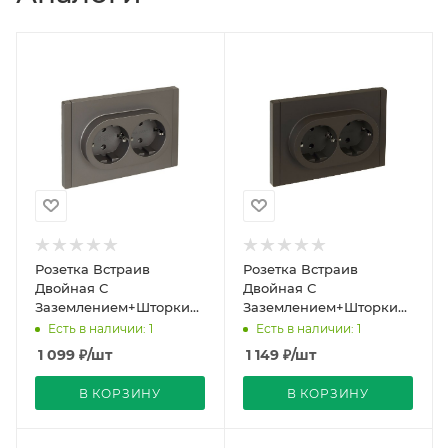
Розетка Встраив
Розетка Встраив
Двойная С
Двойная С
Заземлением+Шторки
Заземлением+Шторки
Сталь IP20 16А 250В
Серый IP20 16А 250В
Есть в наличии: 1
Есть в наличии: 1
FORTE&PIANO IEK
FORTE&PIANO IEK
1 099
₽
/шт
1 149
₽
/шт
В КОРЗИНУ
В КОРЗИНУ