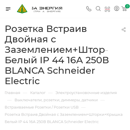
0
Розетка Встраив
Двойная с
Заземлением+Шторки+
Белый IP 44 16А 250В
BLANCA Schneider
Electric
—
—
Главная
Каталог
Электроустановочные изделия
—
—
Выключатели, розетки, диммеры, датчики
—
Встраиваемые Розетки / Розетки USB
Розетка Встраив Двойная с Заземлением+Шторки+Крышка
Белый IP 44 16А 250В BLANCA Schneider Electric