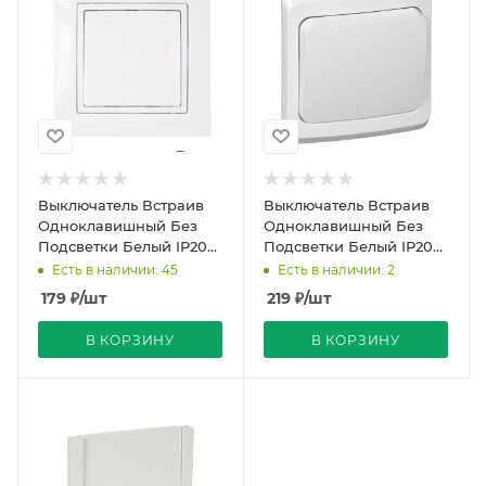
Выключатель Встраив
Выключатель Встраив
Одноклавишный Без
Одноклавишный Без
Подсветки Белый IP20
Подсветки Белый IP20
10А 250В Уют Bylectrica
10А 250В ЭТЮД SE
Есть в наличии: 45
Есть в наличии: 2
179
₽
/шт
219
₽
/шт
В КОРЗИНУ
В КОРЗИНУ