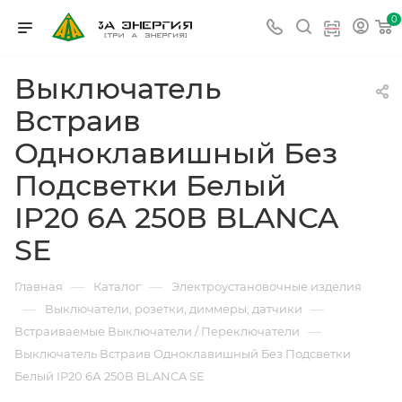
0
Выключатель
Встраив
Одноклавишный Без
Подсветки Белый
IP20 6А 250В BLANCA
SE
—
—
Главная
Каталог
Электроустановочные изделия
—
—
Выключатели, розетки, диммеры, датчики
—
Встраиваемые Выключатели / Переключатели
Выключатель Встраив Одноклавишный Без Подсветки
Белый IP20 6А 250В BLANCA SE