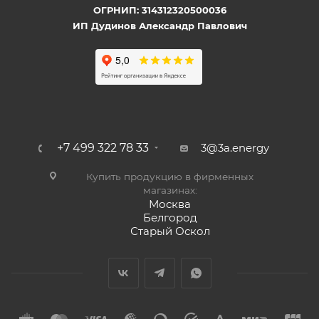
ОГРНИП: 314312320500036
ИП Дудинов Александр Павлович
+7 499 322 78 33
3@3a.energy
Купить продукцию в фирменных
магазинах:
Москва
Белгород
Старый Оскол