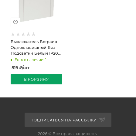
Выключатель Встраив
Одноклавишный Без
Подсветки Белый IP20
10А 250В FORTE&PIANO
Есть в наличии: 1
IEK
519
₽
/шт
В КОРЗИНУ
ПОДПИСАТЬСЯ НА РАССЫЛКУ
2026 © Все права защищены.