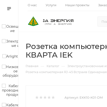
О нас
Услуги
Наши проекты
Зака
Розетка компьютер
КВАРТА IEK
—
—
Главная
Каталог
Электроустановочные и
Розетка компьютерная RJ-45 Встраив Одинарная
Артикул:
EKK10-K01-DM