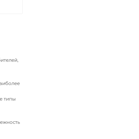
ителей,
наиболее
ые типы
дежность