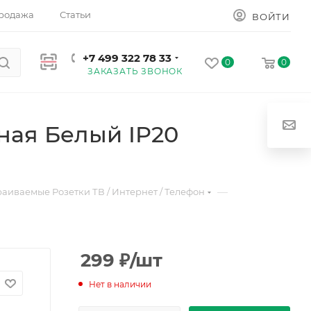
родажа
Статьи
ВОЙТИ
+7 499 322 78 33
0
0
ЗАКАЗАТЬ ЗВОНОК
ная Белый IP20
—
раиваемые Розетки ТВ / Интернет / Телефон
299
₽
/шт
Нет в наличии