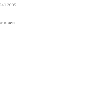
4.1-2005,
рритории