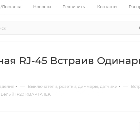
з/Доставка
Новости
Реквизиты
Контакты
Расп
ная RJ-45 Встраив Одинар
—
—
зделия
Выключатели, розетки, диммеры, датчики
Вст
 Белый IP20 КВАРТА IEK