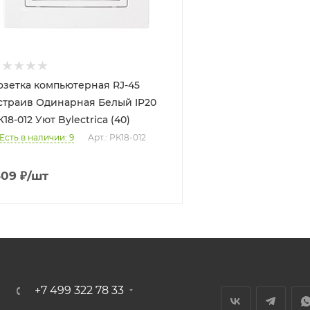
озетка компьютерная RJ-45
в Одинарная Белый IP20
К18-012 Уют Bylectrica (40)
Есть в наличии: 9
Арт.: РК18-012
409
₽
/шт
+7 499 322 78 33