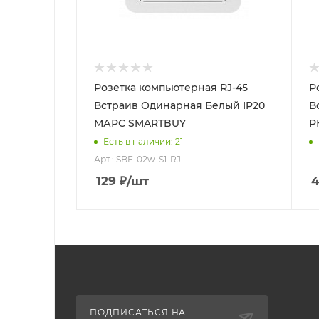
Розетка компьютерная RJ-45
Р
Встраив Одинарная Белый IP20
Встраи
МАРС SMARTBUY
Р
Есть в наличии: 21
Арт.: SBE-02w-S1-RJ
129
₽
/шт
ПОДПИСАТЬСЯ НА