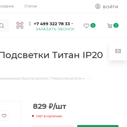
родажа
Статьи
ВОЙТИ
+7 499 322 78 33
0
0
ЗАКАЗАТЬ ЗВОНОК
одсветки Титан IP20
—
раиваемые Выключатели / Переключатели
829
₽
/шт
Нет в наличии