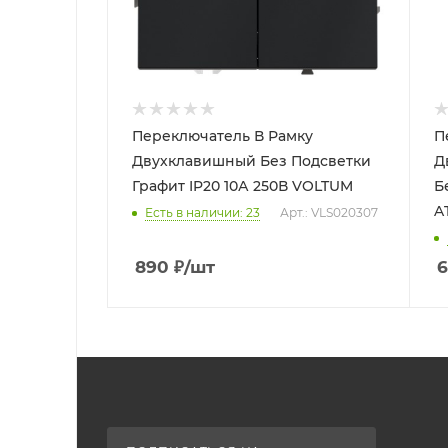
Переключатель В Рамку
П
Двухклавишный Без Подсветки
Д
Графит IP20 10А 250В VOLTUM
Б
A
Есть в наличии: 23
Арт.: VLS020307
890
₽
/шт
6