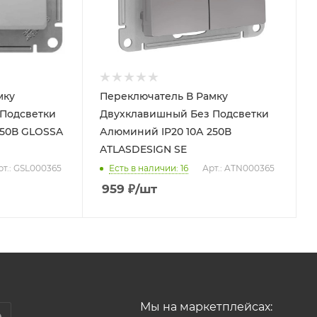
мку
Переключатель В Рамку
Подсветки
Двухклавишный Без Подсветки
250В GLOSSA
Алюминий IP20 10А 250В
ATLASDESIGN SE
рт.: GSL000365
Есть в наличии: 16
Арт.: ATN000365
959
₽
/шт
Мы на маркетплейсах: