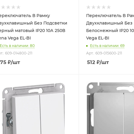
ереключатель В Рамку
Переключатель В Ра
вухклавишный Без Подсветки
Двухклавишный Без 
ерный матовый IP20 10А 250В
Белоснежный IP20 10А 2
Zena Vega EL-BI
Vega EL-BI
Есть в наличии: 80
Есть в наличии: 69
т.: 609-014800-211
Арт.: 609-015600-211
75
₽
/шт
512
₽
/шт