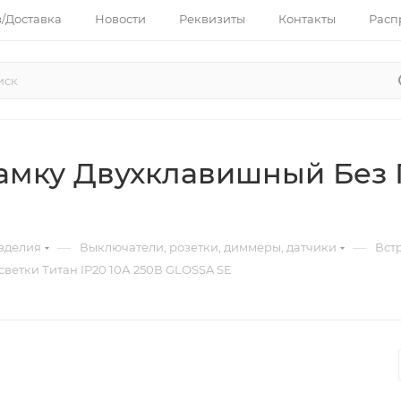
з/Доставка
Новости
Реквизиты
Контакты
Расп
амку Двухклавишный Без П
—
—
зделия
Выключатели, розетки, диммеры, датчики
Вст
ветки Титан IP20 10А 250В GLOSSA SE