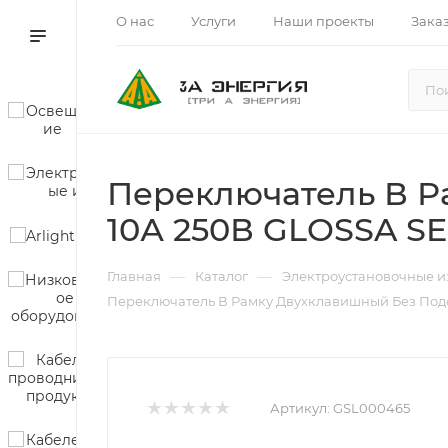
О нас
Услуги
Наши проекты
Зака
Переключатель В Р
10А 250В GLOSSA SE
—
—
Главная
Каталог
Электроустановочные и
Переключатель В Рамку Двухклавишный Без Подс
Артикул:
GSL000465