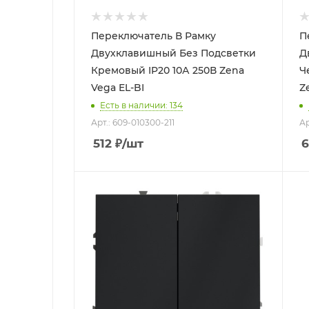
Переключатель В Рамку
П
Двухклавишный Без Подсветки
Д
Кремовый IP20 10А 250В Zena
Ч
Vega EL-BI
Есть в наличии: 134
Арт.: 609-010300-211
Ар
512
₽
/шт
6