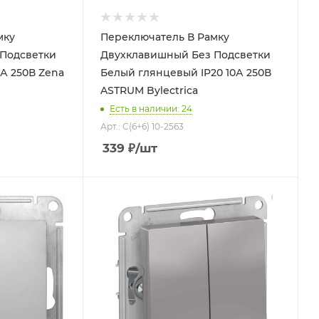
мку
Переключатель В Рамку
Подсветки
Двухклавишный Без Подсветки
50В Zena
Белый глянцевый IP20 10А 250В
ASTRUM Bylectrica
Есть в наличии: 24
Арт.: С(6+6) 10-2563
339
₽
/шт