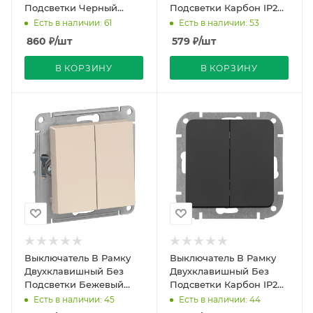
Подсветки Черный
Подсветки Карбон IP20
матовый IP20 10А 250В
10А 250В ATLASDESIGN
Есть в наличии: 61
Есть в наличии: 53
VOLTUM
SE
860
₽
/шт
579
₽
/шт
В КОРЗИНУ
В КОРЗИНУ
Выключатель В Рамку
Выключатель В Рамку
Двухклавишный Без
Двухклавишный Без
Подсветки Бежевый
Подсветки Карбон IP20
IP20 10А 250В
10А 250В ASTRUM
Есть в наличии: 45
Есть в наличии: 44
ATLASDESIGN SE
Bylectrica (40)