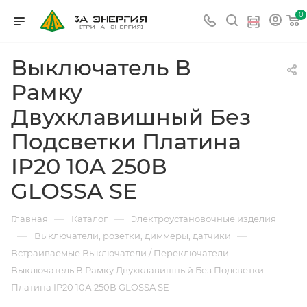
0
Выключатель В
Рамку
Двухклавишный Без
Подсветки Платина
IP20 10А 250В
GLOSSA SE
—
—
Главная
Каталог
Электроустановочные изделия
—
—
Выключатели, розетки, диммеры, датчики
—
Встраиваемые Выключатели / Переключатели
Выключатель В Рамку Двухклавишный Без Подсветки
Платина IP20 10А 250В GLOSSA SE