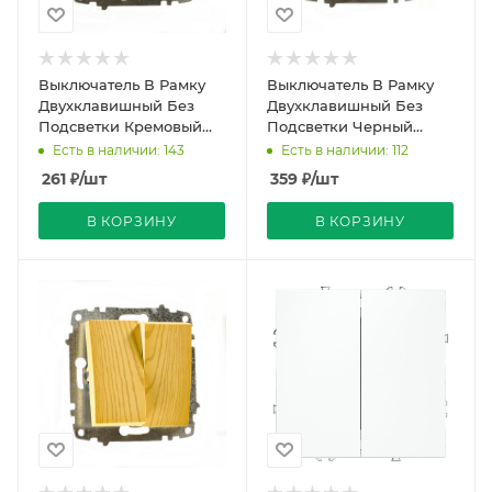
Выключатель В Рамку
Выключатель В Рамку
Двухклавишный Без
Двухклавишный Без
Подсветки Кремовый
Подсветки Черный
IP20 10А 250В Zena Vega
матовый IP20 10А 250В
Есть в наличии: 143
Есть в наличии: 112
El-BI
Zena Vega El-BI
261
₽
/шт
359
₽
/шт
В КОРЗИНУ
В КОРЗИНУ