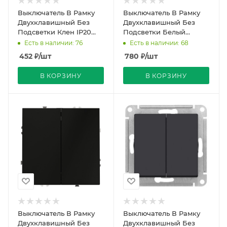
Выключатель В Рамку
Выключатель В Рамку
Двухклавишный Без
Двухклавишный Без
Подсветки Клен IP20
Подсветки Белый
10А 250В Zena Vega El-
матовый IP20 10А 250В
Есть в наличии: 76
Есть в наличии: 68
BI
VOLTUM
452
₽
/шт
780
₽
/шт
В КОРЗИНУ
В КОРЗИНУ
Выключатель В Рамку
Выключатель В Рамку
Двухклавишный Без
Двухклавишный Без