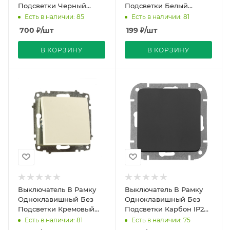
Подсветки Черный
Подсветки Белый
матовый IP20 10А 250В
глянцевый IP20 10А
Есть в наличии: 85
Есть в наличии: 81
VOLTUM
250В ASTRUM Bylectrica
700
₽
/шт
199
₽
/шт
В КОРЗИНУ
В КОРЗИНУ
Выключатель В Рамку
Выключатель В Рамку
Одноклавишный Без
Одноклавишный Без
Подсветки Кремовый
Подсветки Карбон IP20
IP20 10А 250В Zena Vega
10А 250В ASTRUM
Есть в наличии: 81
Есть в наличии: 75
El-BI
Bylectrica (40)