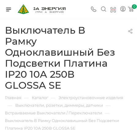
0
Выключатель В
Рамку
Одноклавишный Без
Подсветки Платина
IP20 10А 250В
GLOSSA SE
—
—
Главная
Каталог
Электроустановочные изделия
—
—
Выключатели, розетки, диммеры, датчики
—
Встраиваемые Выключатели / Переключатели
Выключатель В Рамку Одноклавишный Без Подсветки
Платина IP20 10А 250В GLOSSA SE