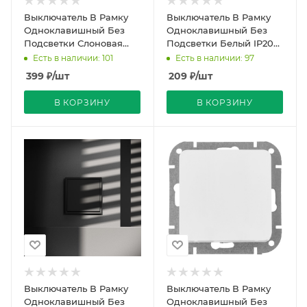
Выключатель В Рамку
Выключатель В Рамку
Одноклавишный Без
Одноклавишный Без
Подсветки Слоновая
Подсветки Белый IP20
Кость IP20 10А 250В
10А 250В ATLASDESIGN
Есть в наличии: 101
Есть в наличии: 97
VALENA Legrand
SE
399
₽
/шт
209
₽
/шт
В КОРЗИНУ
В КОРЗИНУ
Выключатель В Рамку
Выключатель В Рамку
Одноклавишный Без
Одноклавишный Без