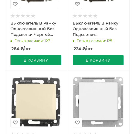
Выключатель В Рамку
Выключатель В Рамку
Одноклавишный Без
Одноклавишный Без
Подсветки Черный
Подсветки
матовый IP20 10А 250В
Белоснежный IP20 10А
Есть в наличии: 127
Есть в наличии: 125
Zena Vega El-BI
250В Zena Vega El-BI
284
₽
/шт
224
₽
/шт
В КОРЗИНУ
В КОРЗИНУ