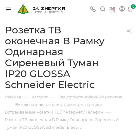
0
Розетка ТВ
оконечная В Рамку
Одинарная
Сиреневый Туман
IP20 GLOSSA
Schneider Electric
—
—
Главная
Каталог
Электроустановочные изделия
—
—
Выключатели, розетки, диммеры, датчики
—
Встраиваемые Розетки ТВ / Интернет / Телефон
Розетка ТВ оконечная В Рамку Одинарная Сиреневый
Туман IP20 GLOSSA Schneider Electric