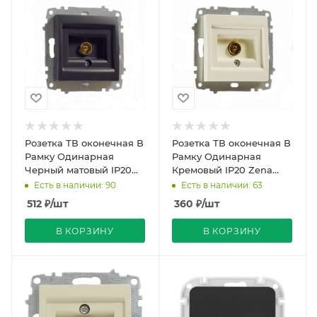
Розетка ТВ оконечная В
Розетка ТВ оконечная В
Рамку Одинарная
Рамку Одинарная
Черный матовый IP20
Кремовый IP20 Zena
Zena Vega EL-BI
Vega EL-BI
Есть в наличии: 90
Есть в наличии: 63
512
₽
/шт
360
₽
/шт
В КОРЗИНУ
В КОРЗИНУ