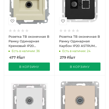
Розетка ТВ оконечная В
Розетка ТВ оконечная В
Рамку Одинарная
Рамку Одинарная
Кремовый IP20
Карбон IP20 ASTRUM
Экранированная Zena
Bylectrica
Есть в наличии: 36
Есть в наличии: 24
Vega EL-BI
477
₽
/шт
279
₽
/шт
В КОРЗИНУ
В КОРЗИНУ