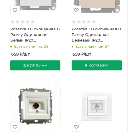
Розетка ТВ оконечная В
Розетка ТВ оконечная В
Рамку Одинарная
Рамку Одинарная
Белый IP20
Бежевый IP20
ATLASDESIGN Schneider
ATLASDESIGN Schneider
Есть в наличии: 24
Есть в наличии: 24
Electric
Electric
659
₽
/шт
659
₽
/шт
В КОРЗИНУ
В КОРЗИНУ