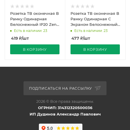
Розетка ТВ оконечная В
Розетка ТВ оконечная В
Рамку Одинарная
Рамку Одинарная С
Белоснежный IP20 Zena
Экраном Белоснежный
Vega EL-BI
IP20 Zena Vega EL-BI
Есть в наличии: 23
Есть в наличии: 23
419
₽
/шт
477
₽
/шт
В КОРЗИНУ
В КОРЗИНУ
ПОДПИСАТЬСЯ НА РАССЫЛКУ
2026 © Все права защищены.
ОГРНИП: 314312320500036
ИП Дудинов Александр Павлович