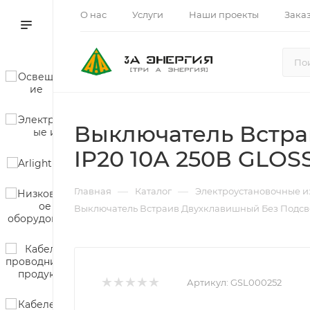
О нас
Услуги
Наши проекты
Зака
Выключатель Встра
IP20 10А 250В GLOS
—
—
Главная
Каталог
Электроустановочные и
Выключатель Встраив Двухклавишный Без Подсве
Артикул:
GSL000252