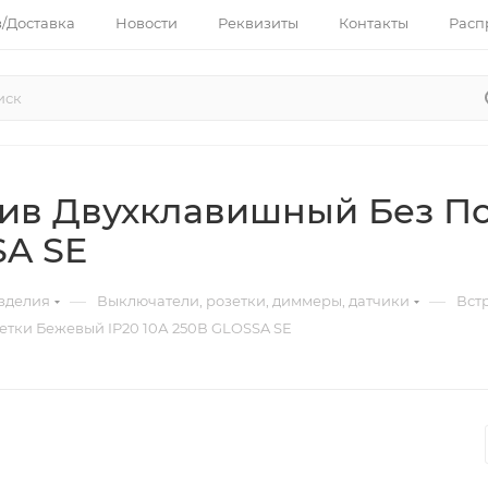
з/Доставка
Новости
Реквизиты
Контакты
Расп
ив Двухклавишный Без П
SA SE
—
—
зделия
Выключатели, розетки, диммеры, датчики
Вст
тки Бежевый IP20 10А 250В GLOSSA SE