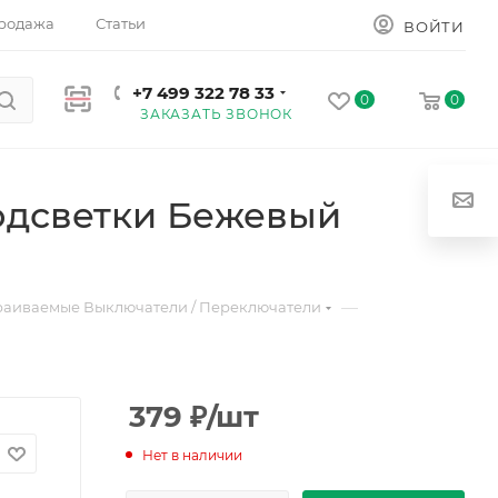
родажа
Статьи
ВОЙТИ
+7 499 322 78 33
0
0
ЗАКАЗАТЬ ЗВОНОК
одсветки Бежевый
—
раиваемые Выключатели / Переключатели
379
₽
/шт
Нет в наличии