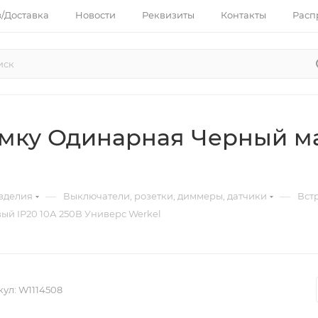
з/Доставка
Новости
Реквизиты
Контакты
Расп
амку Одинарная Черный ма
—
—
зделия
Выключатели, розетки, диммеры, датчики
Вст
й IP20 10А 250В Универс Werkel
кул:
W1114508