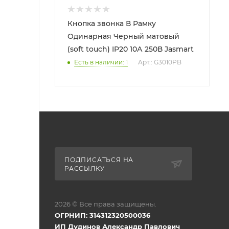
Кнопка звонка В Рамку
Одинарная Черный матовый
(soft touch) IP20 10А 250В Jasmart
Есть в наличии: 1
Арт.: G3010PB
ПОДПИСАТЬСЯ НА
РАССЫЛКУ
2026 © Все права защищены.
ОГРНИП: 314312320500036
ИП Дудинов Александр Павлович