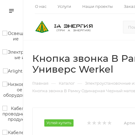
О нас
Услуги
Наши проекты
Зака
Кнопка звонка В Р
Универс Werkel
—
—
Главная
Каталог
Электроустановочные и
Кнопка звонка В Рамку Одинарная Черный матовы
Успей купить
Арти