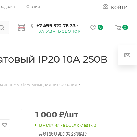
родажа
Статьи
ВОЙТИ
+7 499 322 78 33
0
0
ЗАКАЗАТЬ ЗВОНОК
товый IP20 10А 250В
—
раиваемые Мультимедийные розетки
1 000
₽
/шт
В наличии на ВСЕХ складах: 3
Детализация по складам