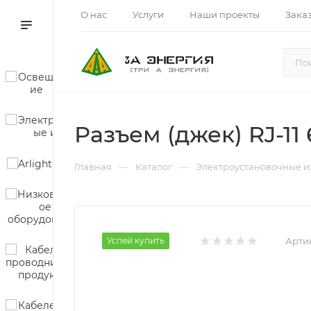
О нас
Услуги
Наши проекты
Зака
Разъем (джек) RJ-1
—
—
Главная
Каталог
Электроустановочные и
Успей купить
Арти