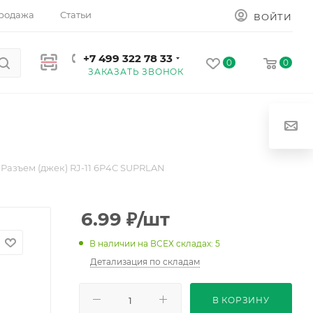
родажа
Статьи
ВОЙТИ
+7 499 322 78 33
0
0
ЗАКАЗАТЬ ЗВОНОК
Разъем (джек) RJ-11 6P4C SUPRLAN
6.99
₽
/шт
В наличии на ВСЕХ складах: 5
Детализация по складам
В КОРЗИНУ