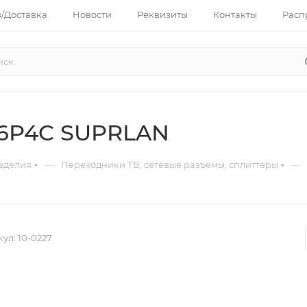
з/Доставка
Новости
Реквизиты
Контакты
Расп
1 6P4C SUPRLAN
—
—
зделия
Переходники ТВ, сетевые разъемы, сплиттеры
кул:
10-0227