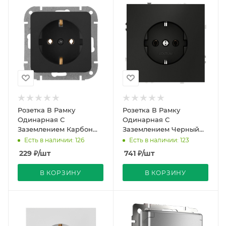
Розетка В Рамку
Розетка В Рамку
Одинарная С
Одинарная С
Заземлением Карбон
Заземлением Черный
IP20 16А 250В ASTRUM
Матовый IP20 16А 250В
Есть в наличии: 126
Есть в наличии: 123
Bylectrica (48)
VOLTUM
229
₽
/шт
741
₽
/шт
В КОРЗИНУ
В КОРЗИНУ