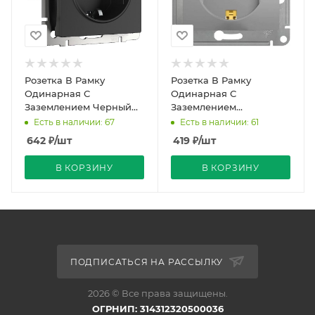
Розетка В Рамку
Розетка В Рамку
Одинарная С
Одинарная С
Заземлением Черный
Заземлением
матовый IP20 16А 250В
Алюминий IP20 16А
Есть в наличии: 67
Есть в наличии: 61
Универс Werkel
250В GLOSSA Schneider
642
₽
/шт
419
₽
/шт
Electric
В КОРЗИНУ
В КОРЗИНУ
ПОДПИСАТЬСЯ НА РАССЫЛКУ
2026 © Все права защищены.
ОГРНИП: 314312320500036