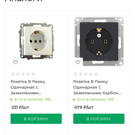
Розетка В Рамку
Розетка В Рамку
Одинарная с
Одинарная С
Заземлением
Заземлением Карбон
Белоснежный IP20 16А
IP20 16А 250В
Есть в наличии: 168
Есть в наличии: 148
250В Zena Vega EL-BI
ATLASDESIGN Schneider
231
₽
/шт
479
₽
/шт
Electric
В КОРЗИНУ
В КОРЗИНУ