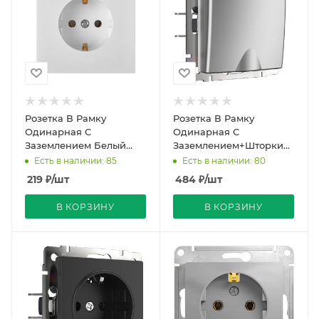
Розетка В Рамку
Розетка В Рамку
Одинарная С
Одинарная С
Заземлением Белый
Заземлением+Шторки+Крыш
глянцевый IP20 16А
Серебряный IP44 16А
Есть в наличии: 85
Есть в наличии: 80
250В CARE Bylectrica
250В Универс Werkel
219
₽
/шт
484
₽
/шт
В КОРЗИНУ
В КОРЗИНУ